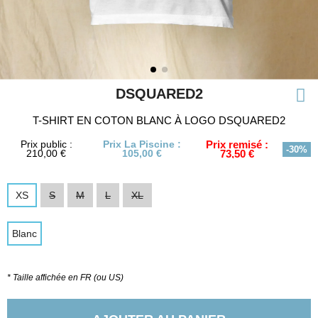
DSQUARED2
T-SHIRT EN COTON BLANC À LOGO DSQUARED2
Prix public :
Prix La Piscine :
Prix remisé :
-30%
210,00 €
105,00 €
73,50 €
XS
S
M
L
XL
Blanc
* Taille affichée en FR (ou US)