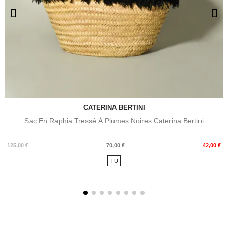
CATERINA BERTINI
Sac En Raphia Tressé À Plumes Noires Caterina Bertini
Prix
Prix
125,00 €
70,00 €
42,00 €
de
TU
base