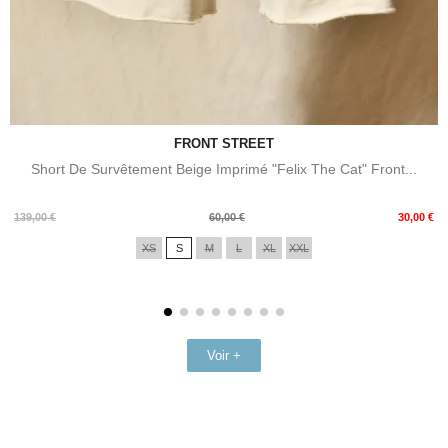
FRONT STREET
Short De Survêtement Beige Imprimé "Felix The Cat" Front...
Prix
Prix
139,00 €
60,00 €
30,00 €
de
XS
S
M
L
XL
XXL
base
Voir +