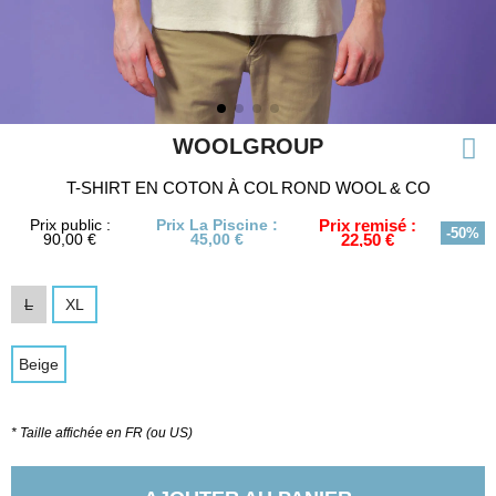
WOOLGROUP
T-SHIRT EN COTON À COL ROND WOOL & CO
Prix public :
Prix La Piscine :
Prix remisé :
-50%
90,00 €
45,00 €
22,50 €
L
XL
Beige
* Taille affichée en FR (ou US)