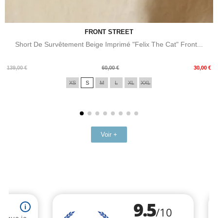
FRONT STREET
Short De Survêtement Beige Imprimé "Felix The Cat" Front...
Prix
Prix
139,00 €
60,00 €
30,00 €
de
XS
S
M
L
XL
XXL
base
Voir +