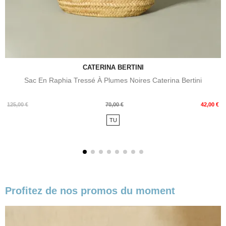
CATERINA BERTINI
Sac En Raphia Tressé À Plumes Noires Caterina Bertini
Prix
Prix
125,00 €
70,00 €
42,00 €
de
TU
base
Profitez de nos promos du moment