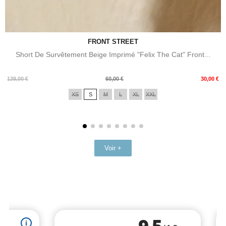
FRONT STREET
Short De Survêtement Beige Imprimé "Felix The Cat" Front...
Prix
Prix
139,00 €
60,00 €
30,00 €
de
XS
S
M
L
XL
XXL
base
Voir +