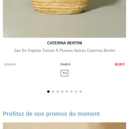
CATERINA BERTINI
Sac En Raphia Tressé À Plumes Noires Caterina Bertini
Prix
Prix
125,00 €
70,00 €
42,00 €
de
TU
base
Profitez de nos promos du moment