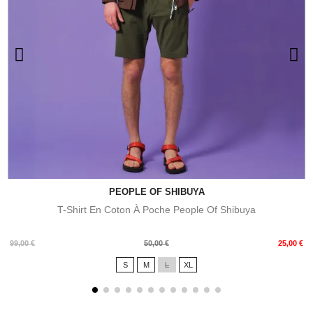
PEOPLE OF SHIBUYA
T-Shirt En Coton À Poche People Of Shibuya
Prix
Prix
99,00 €
50,00 €
25,00 €
de
S
M
L
XL
base