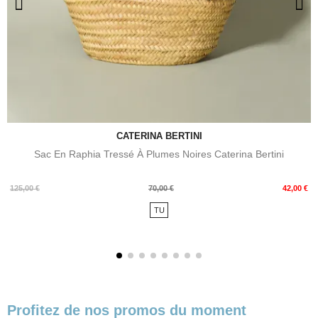
CATERINA BERTINI
Sac En Raphia Tressé À Plumes Noires Caterina Bertini
Prix
Prix
125,00 €
70,00 €
42,00 €
de
TU
base
Profitez de nos promos du moment