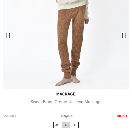
MACKAGE
Sweat Blanc Crème Unisexe Mackage
Prix
Prix
200,00 €
100,00 €
60,00 €
de
XS
S
L
base