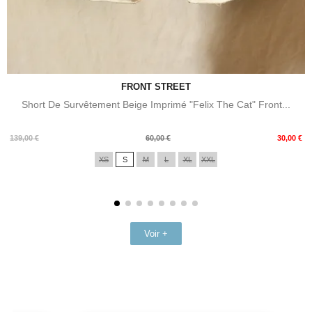
FRONT STREET
Short De Survêtement Beige Imprimé "Felix The Cat" Front...
Prix
Prix
139,00 €
60,00 €
30,00 €
de
XS
S
M
L
XL
XXL
base
Voir +