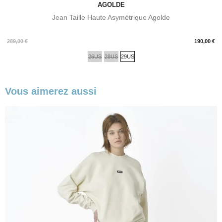
AGOLDE
Jean Taille Haute Asymétrique Agolde
Prix
289,00 €
190,00 €
26US
28US
29US
Vous aimerez aussi