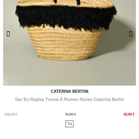
CATERINA BERTINI
Sac En Raphia Tressé À Plumes Noires Caterina Bertini
Prix
Prix
125,00 €
70,00 €
42,00 €
de
TU
base