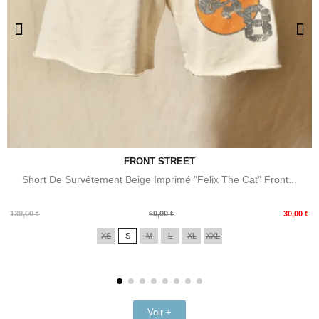
FRONT STREET
Short De Survêtement Beige Imprimé "Felix The Cat" Front...
Prix
Prix
139,00 €
60,00 €
30,00 €
de
XS
S
M
L
XL
XXL
base
Voir +