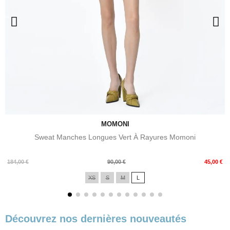
MOMONI
Sweat Manches Longues Vert À Rayures Momoni
Prix
Prix
184,00 €
90,00 €
45,00 €
de
XS
S
M
L
base
Découvrez nos dernières nouveautés