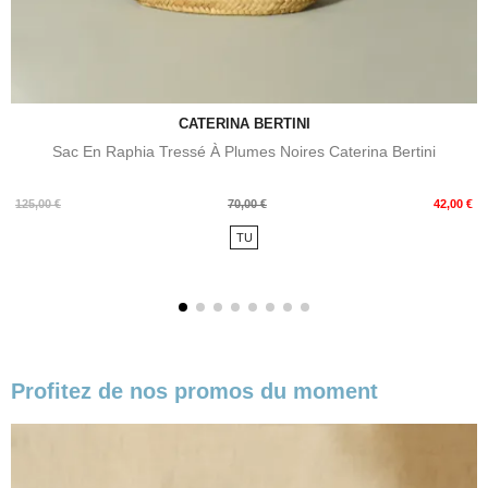
CATERINA BERTINI
Sac En Raphia Tressé À Plumes Noires Caterina Bertini
Prix
Prix
125,00 €
70,00 €
42,00 €
de
TU
base
Profitez de nos promos du moment