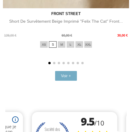
FRONT STREET
Short De Survêtement Beige Imprimé "Felix The Cat" Front...
Prix
Prix
139,00 €
60,00 €
30,00 €
de
XS
S
M
L
XL
XXL
base
Voir +