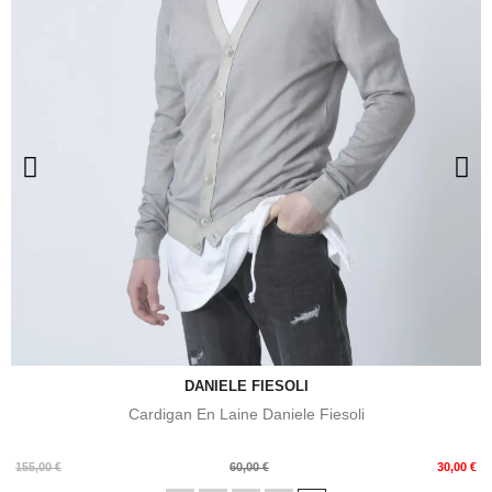
DANIELE FIESOLI
Cardigan En Laine Daniele Fiesoli
Prix
Prix
155,00 €
60,00 €
30,00 €
de