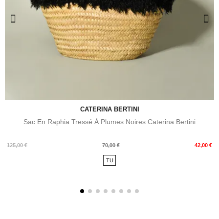
CATERINA BERTINI
Sac En Raphia Tressé À Plumes Noires Caterina Bertini
Prix
Prix
125,00 €
70,00 €
42,00 €
de
TU
base