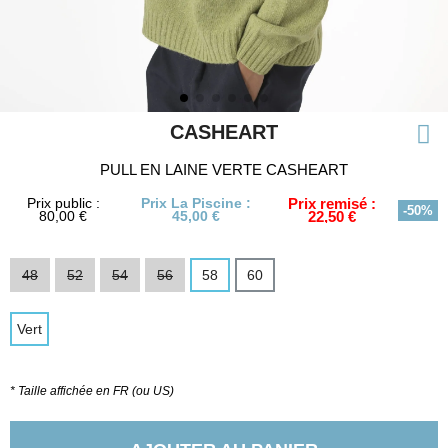
CASHEART
PULL EN LAINE VERTE CASHEART
Prix public :
Prix La Piscine :
Prix remisé :
-50%
80,00 €
45,00 €
22,50 €
48
52
54
56
58
60
Vert
* Taille affichée en FR (ou US)