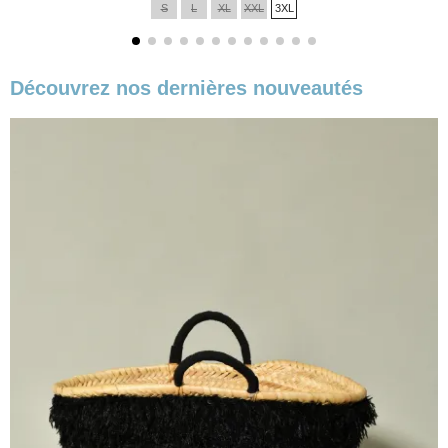
S
L
XL
XXL
3XL
base
Découvrez nos dernières nouveautés