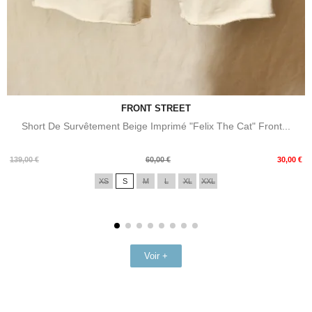
FRONT STREET
Short De Survêtement Beige Imprimé "Felix The Cat" Front...
Prix
Prix
139,00 €
60,00 €
30,00 €
de
XS
S
M
L
XL
XXL
base
Voir +