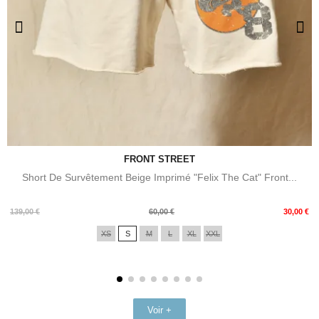
FRONT STREET
Short De Survêtement Beige Imprimé "Felix The Cat" Front...
Prix
Prix
139,00 €
60,00 €
30,00 €
de
XS
S
M
L
XL
XXL
base
Voir +