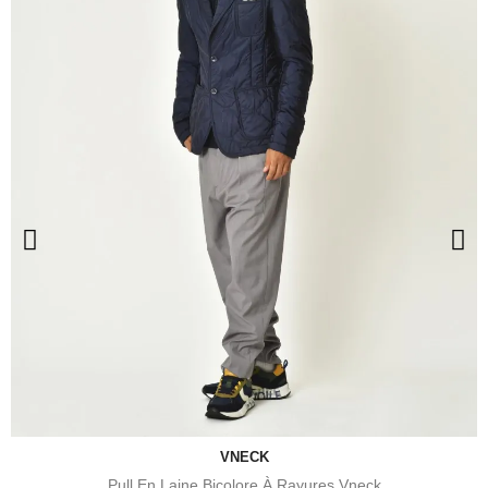
VNECK
Pull En Laine Bicolore À Rayures Vneck