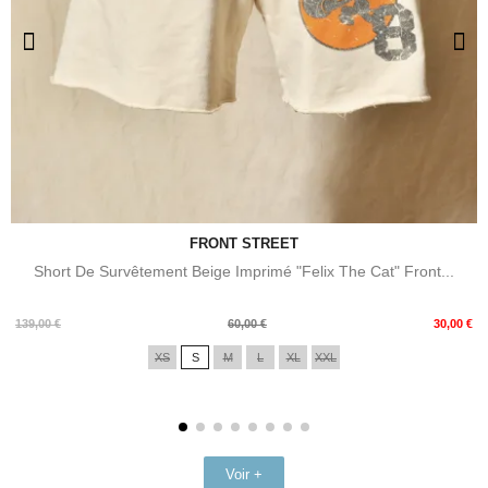
FRONT STREET
Short De Survêtement Beige Imprimé "Felix The Cat" Front...
Prix
Prix
139,00 €
60,00 €
30,00 €
de
XS
S
M
L
XL
XXL
base
Voir +