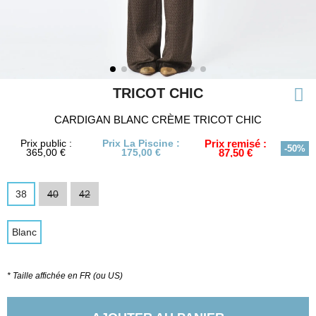
TRICOT CHIC
CARDIGAN BLANC CRÈME TRICOT CHIC
Prix public :
Prix La Piscine :
Prix remisé :
-50%
365,00 €
175,00 €
87,50 €
38
40
42
Blanc
* Taille affichée en FR (ou US)