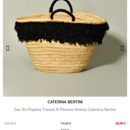
CATERINA BERTINI
Sac En Raphia Tressé À Plumes Noires Caterina Bertini
Prix
Prix
125,00 €
70,00 €
42,00 €
de