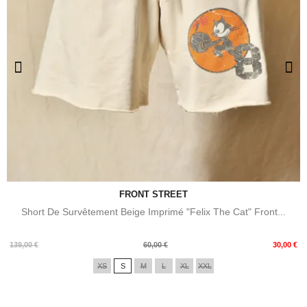
FRONT STREET
Short De Survêtement Beige Imprimé "Felix The Cat" Front...
Prix
Prix
139,00 €
60,00 €
30,00 €
de
XS
S
M
L
XL
XXL
base