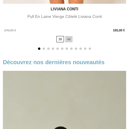
LIVIANA CONTI
Pull En Laine Vierge Côtelé Liviana Conti
Prix
246,00 €
165,00 €
38
40
Découvrez nos dernières nouveautés