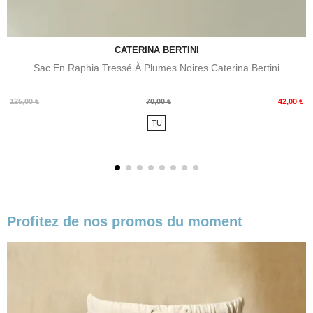
CATERINA BERTINI
Sac En Raphia Tressé À Plumes Noires Caterina Bertini
Prix
Prix
125,00 €
70,00 €
42,00 €
de
TU
base
Profitez de nos promos du moment