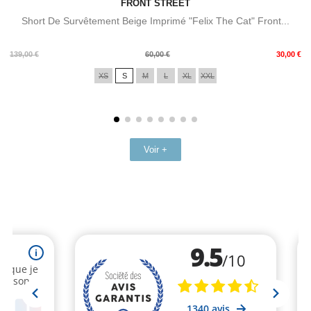
FRONT STREET
Short De Survêtement Beige Imprimé "Felix The Cat" Front...
Prix
Prix
139,00 €
60,00 €
30,00 €
de
XS
S
M
L
XL
XXL
base
Voir +