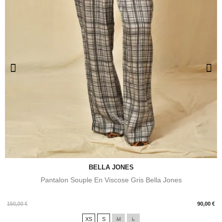
BELLA JONES
Pantalon Souple En Viscose Gris Bella Jones
Prix
150,00 €
90,00 €
XS
S
M
L