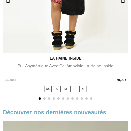
LA HAINE INSIDE
Pull Asymétrique Avec Col Amovible La Haine Inside
Prix
130,00 €
70,00 €
XS
S
M
L
XL
Découvrez nos dernières nouveautés