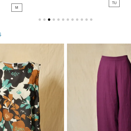
TU
TU
s