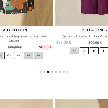

BELLA JONES

LADY COTTON
Aperçu rapide
Aperçu rapid
azzo En Lin Violet Bella Jones
Top En Soie Violet À Imprimé Flo
Prix
Prix
60,00 €
240,00 €
100,00 €
120,00 €
de
S
M
L
XL
36
38
40
42
base