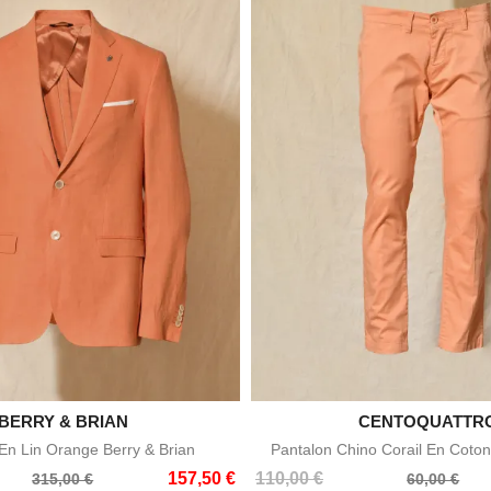

CENTOQUATTRO

KEELING
Aperçu rapide
Aperçu rapid
no Corail En Coton Centoquattro
Polo En Coton Terracotta
Prix
Prix
42,00 €
90,00 €
60,00 €
50,00 €