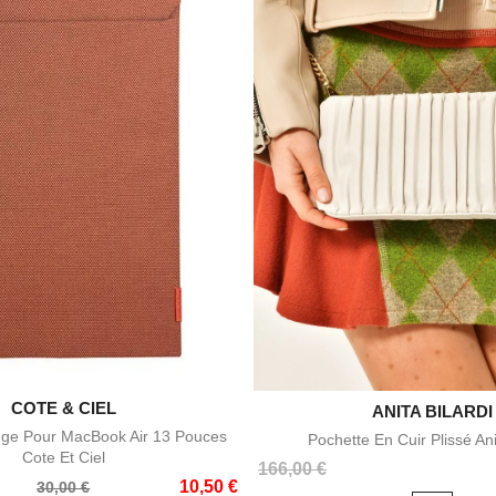

ANITA BILARDI
CATERINA BERTI

Aperçu rapide
Aperçu rapid
En Cuir Plissé Anita Bilardi
Pochette En Tweed Tricolore Ca
Prix
90,00 €
110,00 €