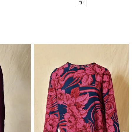
TU
base