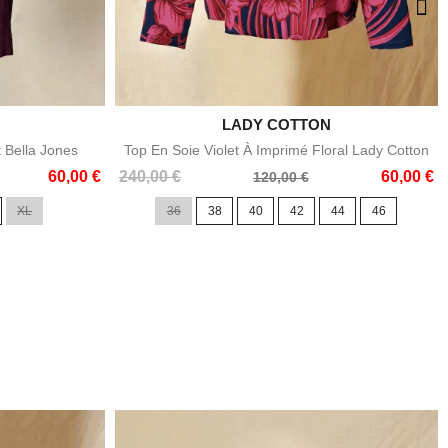

LADY COTTON
e
Aperçu rapide
ral Lady Cotton
Top En Soie Sans Manches Violet À Imprimé
Floral Lady Cotton
60,00 €
Prix
Prix
195,00 €
50,00 €
100,00 €
44
46
de
36
38
40
42
base