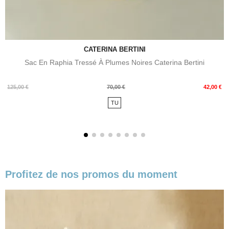
CATERINA BERTINI
Sac En Raphia Tressé À Plumes Noires Caterina Bertini
Prix
Prix
125,00 €
70,00 €
42,00 €
de
TU
base
Profitez de nos promos du moment