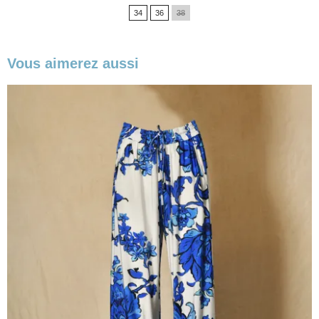
de
34
36
38
base
Vous aimerez aussi