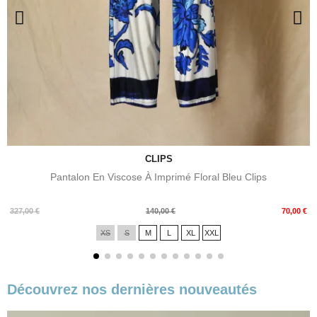
CLIPS
Pantalon En Viscose À Imprimé Floral Bleu Clips
Prix
Prix
327,00 €
140,00 €
70,00 €
de
XS
S
M
L
XL
XXL
base
Découvrez nos dernières nouveautés