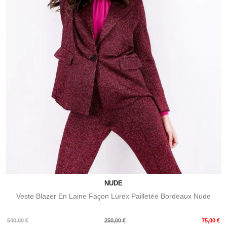
NUDE
Veste Blazer En Laine Façon Lurex Pailletée Bordeaux Nude
Prix
Prix
540,00 €
250,00 €
75,00 €