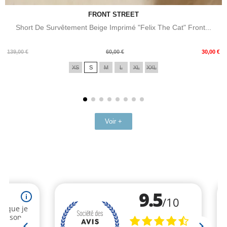
FRONT STREET
Short De Survêtement Beige Imprimé "Felix The Cat" Front...
Prix
Prix
139,00 €
60,00 €
30,00 €
de
XS
S
M
L
XL
XXL
base
Voir +