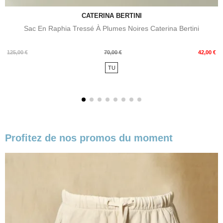
CATERINA BERTINI
Sac En Raphia Tressé À Plumes Noires Caterina Bertini
Prix
Prix
125,00 €
70,00 €
42,00 €
de
TU
base
Profitez de nos promos du moment