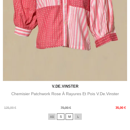
V.DE.VINSTER
Chemisier Patchwork Rose À Rayures Et Pois V.de.Vinster
Prix
Prix
125,00 €
70,00 €
35,00 €
de
XS
S
M
L
base