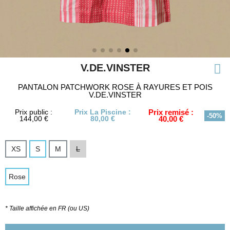
V.DE.VINSTER
PANTALON PATCHWORK ROSE À RAYURES ET POIS
V.DE.VINSTER
Prix public :
Prix La Piscine :
Prix remisé :
-50%
144,00 €
80,00 €
40,00 €
XS
S
M
L
Rose
* Taille affichée en FR (ou US)