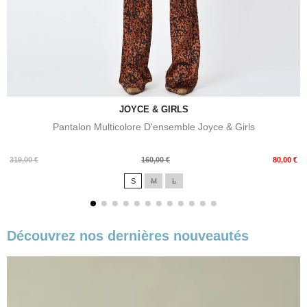
JOYCE & GIRLS
Pantalon Multicolore D'ensemble Joyce & Girls
Prix
Prix
319,00 €
160,00 €
80,00 €
de
S
M
L
base
Découvrez nos dernières nouveautés