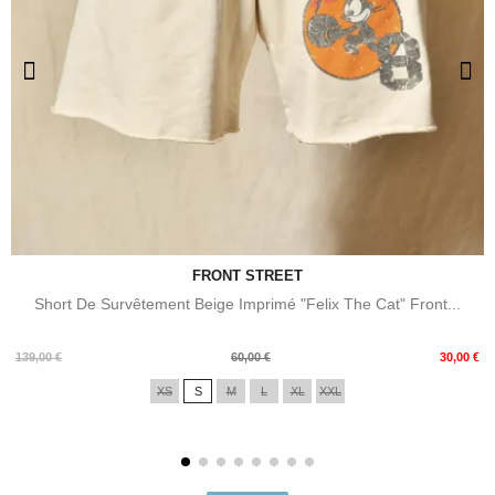
FRONT STREET
Short De Survêtement Beige Imprimé "Felix The Cat" Front...
Prix
Prix
139,00 €
60,00 €
30,00 €
de
XS
S
M
L
XL
XXL
base