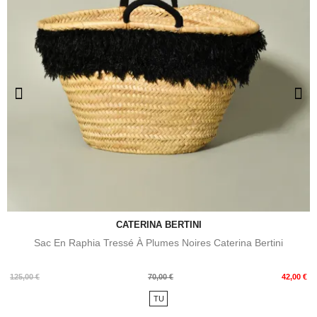
CATERINA BERTINI
Sac En Raphia Tressé À Plumes Noires Caterina Bertini
Prix
Prix
125,00 €
70,00 €
42,00 €
de
TU
base