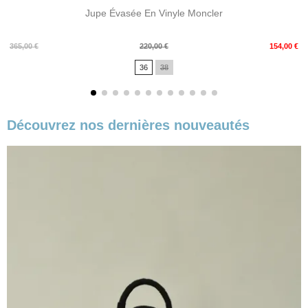
Jupe Évasée En Vinyle Moncler
Prix
Prix
365,00 €
220,00 €
154,00 €
de
36
38
base
Découvrez nos dernières nouveautés