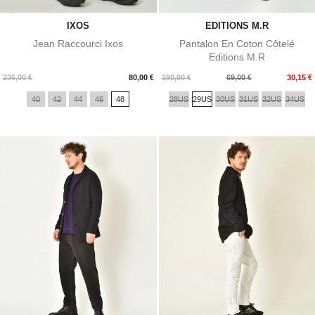
IXOS
EDITIONS M.R
Jean Raccourci Ixos
Pantalon En Coton Côtelé
Editions M.R
Prix
Prix
Prix
236,00 €
80,00 €
190,00 €
69,00 €
30,15 €
de
40
42
44
46
48
28US
29US
30US
31US
32US
34US
base