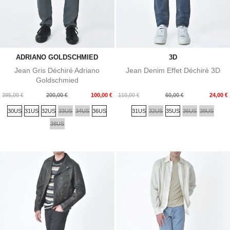
ADRIANO GOLDSCHMIED
3D
Jean Gris Déchiré Adriano
Jean Denim Effet Déchiré 3D
Goldschmied
Prix
Prix
Prix
Prix
395,00 €
200,00 €
100,00 €
110,00 €
60,00 €
24,00 €
de
de
30US
31US
32US
33US
34US
36US
31US
32US
35US
36US
38US
base
base
38US