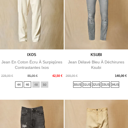
IXOS
KSUBI
Jean En Coton Écru À Surpiqûres
Jean Délavé Bleu À Déchirures
Contrastantes Ixos
Ksubi
Prix
Prix
Prix
229,00 €
85,00 €
42,50 €
268,00 €
140,00 €
de
44
46
48
50
30US
31US
32US
33US
34US
base