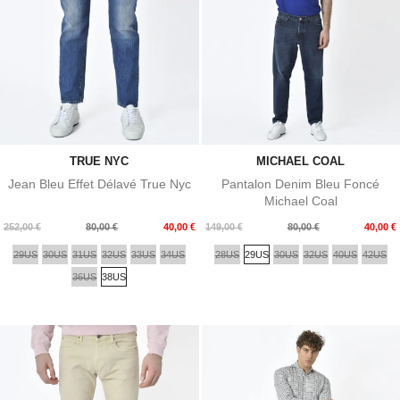
TRUE NYC
MICHAEL COAL
Jean Bleu Effet Délavé True Nyc
Pantalon Denim Bleu Foncé
Michael Coal
Prix
Prix
Prix
Prix
252,00 €
80,00 €
40,00 €
149,00 €
80,00 €
40,00 €
de
de
29US
30US
31US
32US
33US
34US
28US
29US
30US
32US
40US
42US
base
base
36US
38US