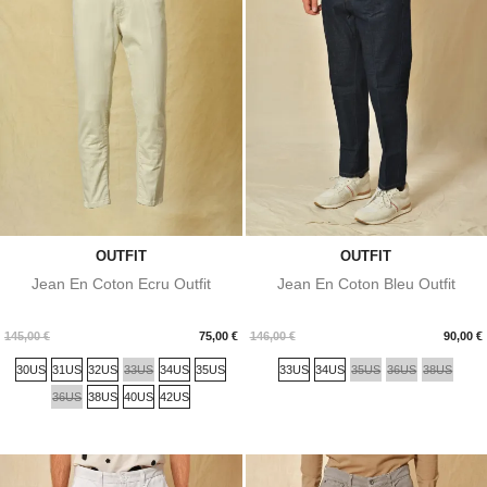
OUTFIT
OUTFIT
Jean En Coton Ecru Outfit
Jean En Coton Bleu Outfit
Prix
Prix
145,00 €
75,00 €
146,00 €
90,00 €
30US
31US
32US
33US
34US
35US
33US
34US
35US
36US
38US
36US
38US
40US
42US