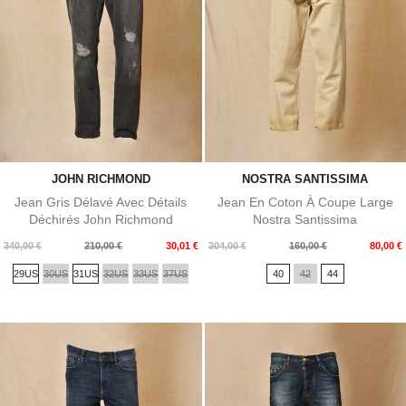
JOHN RICHMOND
NOSTRA SANTISSIMA
Jean Gris Délavé Avec Détails
Jean En Coton À Coupe Large
Déchirés John Richmond
Nostra Santissima
Prix
Prix
Prix
Prix
340,00 €
210,00 €
30,01 €
304,00 €
160,00 €
80,00 €
de
de
29US
30US
31US
32US
33US
37US
40
42
44
base
base