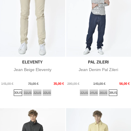
ELEVENTY
PAL ZILERI
Jean Beige Eleventy
Jean Denim Pal Zileri
Prix
Prix
Prix
Prix
145,00 €
70,00 €
35,00 €
290,00 €
140,00 €
56,00 €
de
de
30US
31US
32US
33US
32US
34US
36US
38US
base
base