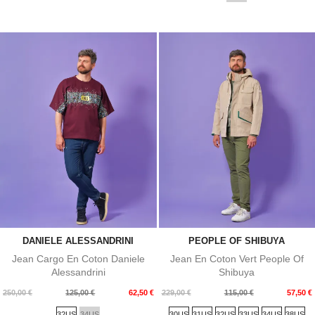
DANIELE ALESSANDRINI
PEOPLE OF SHIBUYA
Jean Cargo En Coton Daniele
Jean En Coton Vert People Of
Alessandrini
Shibuya
Prix
Prix
Prix
Prix
250,00 €
125,00 €
62,50 €
229,00 €
115,00 €
57,50 €
de
de
32US
34US
30US
31US
32US
33US
34US
38US