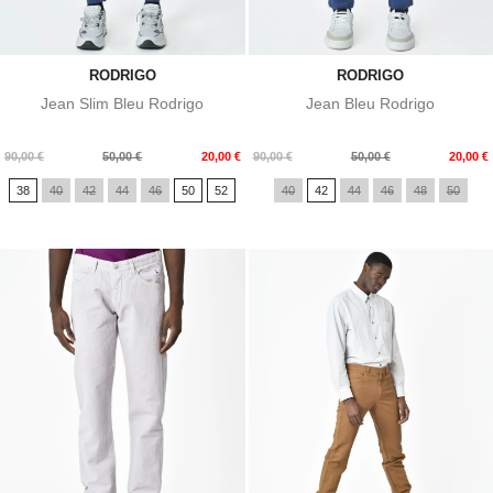
RODRIGO
RODRIGO
Jean Slim Bleu Rodrigo
Jean Bleu Rodrigo
Prix
Prix
Prix
Prix
90,00 €
50,00 €
20,00 €
90,00 €
50,00 €
20,00 €
de
de
38
40
42
44
46
50
52
40
42
44
46
48
50
base
base