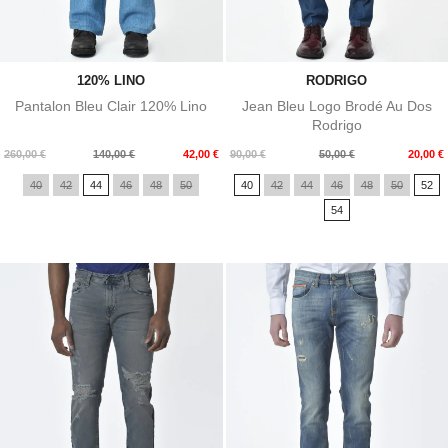
120% LINO
RODRIGO
Pantalon Bleu Clair 120% Lino
Jean Bleu Logo Brodé Au Dos
Rodrigo
Prix
Prix
Prix
Prix
260,00 €
140,00 €
42,00 €
90,00 €
50,00 €
20,00 €
de
de
40
42
44
46
48
50
40
42
44
46
48
50
52
base
base
54