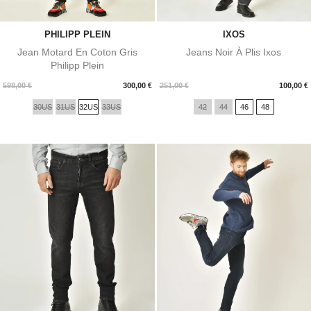
PHILIPP PLEIN
IXOS
Jean Motard En Coton Gris
Jeans Noir À Plis Ixos
Philipp Plein
Prix
Prix
598,00 €
300,00 €
251,00 €
100,00 €
30US
31US
32US
33US
42
44
46
48