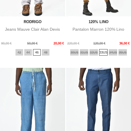
RODRIGO
120% LINO
Jeans Mauve Clair Alan Devis
Pantalon Marron 120% Lino
Prix
Prix
Prix
Prix
90,00 €
50,00 €
20,00 €
220,00 €
120,00 €
36,00 €
de
de
42
44
46
48
30US
31US
32US
33US
34US
35US
base
base