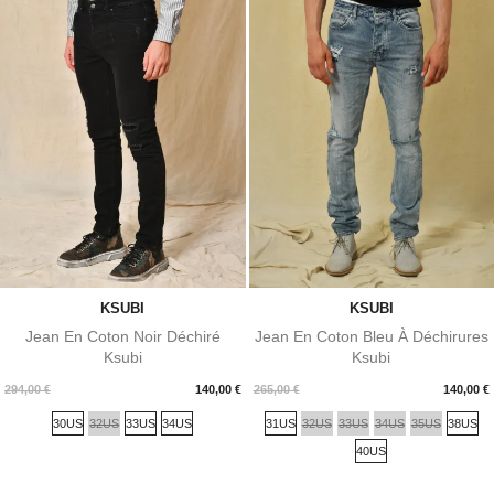
KSUBI
KSUBI
Jean En Coton Noir Déchiré
Jean En Coton Bleu À Déchirures
Ksubi
Ksubi
Prix
Prix
294,00 €
140,00 €
265,00 €
140,00 €
30US
32US
33US
34US
31US
32US
33US
34US
35US
38US
40US