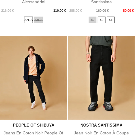
Alessandrini
Santissima
Prix
Prix
Prix
216,00 €
110,00 €
288,00 €
160,00 €
80,00 €
de
32US
33US
40
42
44
base
PEOPLE OF SHIBUYA
NOSTRA SANTISSIMA
Jeans En Coton Noir People Of
Jean Noir En Coton À Coupe