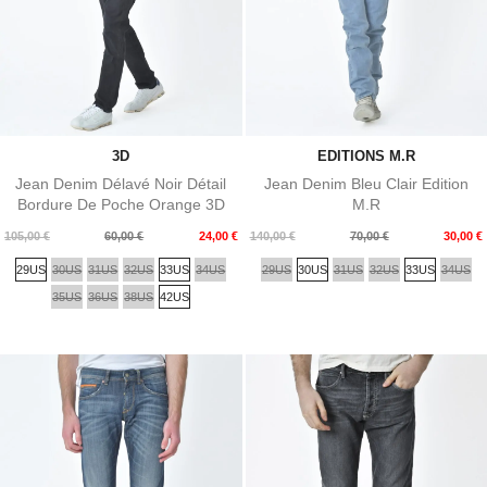
3D
EDITIONS M.R
Jean Denim Délavé Noir Détail
Jean Denim Bleu Clair Edition
Bordure De Poche Orange 3D
M.R
Prix
Prix
Prix
Prix
105,00 €
60,00 €
24,00 €
140,00 €
70,00 €
30,00 €
de
de
29US
30US
31US
32US
33US
34US
29US
30US
31US
32US
33US
34US
base
base
35US
36US
38US
42US