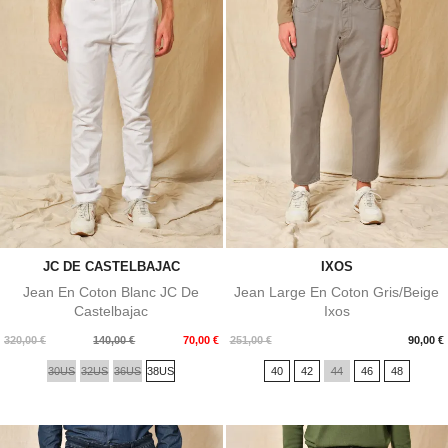
JC DE CASTELBAJAC
IXOS
Jean En Coton Blanc JC De
Jean Large En Coton Gris/beige
Castelbajac
Ixos
Prix
Prix
Prix
320,00 €
140,00 €
70,00 €
251,00 €
90,00 €
de
30US
32US
36US
38US
40
42
44
46
48
base