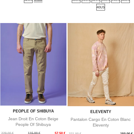
base
base
40US
PEOPLE OF SHIBUYA
ELEVENTY
Jean Droit En Coton Beige
Pantalon Cargo En Coton Blanc
People Of Shibuya
Eleventy
Prix
Prix
229,00 €
115,00 €
57,50 €
Prix
321,00 €
150,00 €