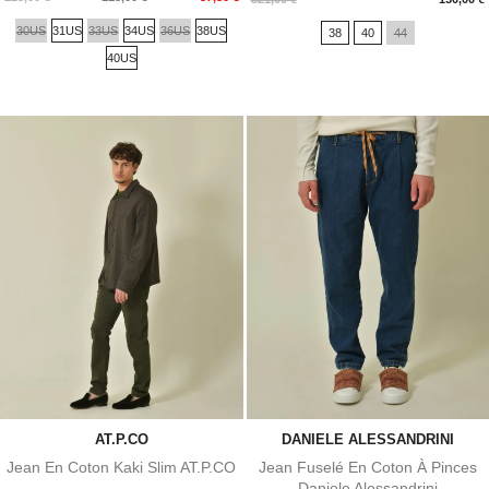
de
30US
31US
33US
34US
36US
38US
38
40
44
base
40US
AT.P.CO
DANIELE ALESSANDRINI
Jean En Coton Kaki Slim AT.P.CO
Jean Fuselé En Coton À Pinces
Daniele Alessandrini