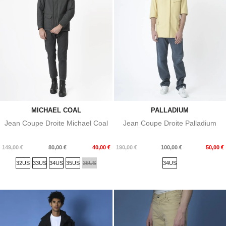
MICHAEL COAL
PALLADIUM
Jean Coupe Droite Michael Coal
Jean Coupe Droite Palladium
Prix
Prix
Prix
Prix
149,00 €
80,00 €
40,00 €
190,00 €
100,00 €
50,00 €
de
de
32US
33US
34US
35US
36US
34US
base
base