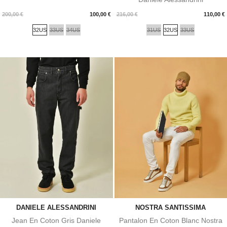
Prix
Prix
200,00 €
100,00 €
216,00 €
110,00 €
32US
33US
34US
31US
32US
33US
DANIELE ALESSANDRINI
NOSTRA SANTISSIMA
Jean En Coton Gris Daniele
Pantalon En Coton Blanc Nostra