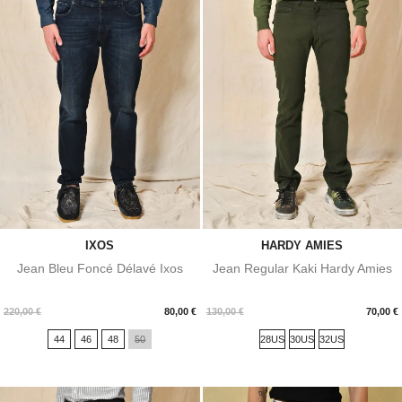
IXOS
HARDY AMIES
Jean Bleu Foncé Délavé Ixos
Jean Regular Kaki Hardy Amies
Prix
Prix
220,00 €
80,00 €
130,00 €
70,00 €
44
46
48
50
28US
30US
32US