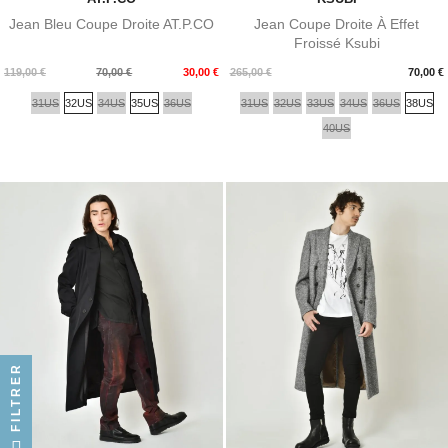
Jean Bleu Coupe Droite AT.P.CO
Jean Coupe Droite À Effet
Froissé Ksubi
Prix
Prix
Prix
119,00 €
70,00 €
30,00 €
265,00 €
70,00 €
de
31US
32US
34US
35US
36US
31US
32US
33US
34US
36US
38US
base
40US
FILTRER