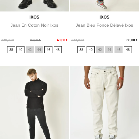
IXOS
IXOS
Jean En Coton Noir Ixos
Jean Bleu Foncé Délavé Ixos
Prix
Prix
Prix
228,00 €
80,00 €
40,00 €
244,00 €
80,00 €
de
38
40
42
44
46
48
38
40
42
44
46
48
base