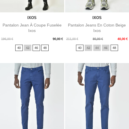
IXOS
IXOS
Pantalon Jean À Coupe Fuselée
Pantalon Jeans En Coton Beige
Ixos
Ixos
Prix
Prix
Prix
196,00 €
90,00 €
211,00 €
80,00 €
40,00 €
de
40
42
46
48
40
42
44
46
48
base