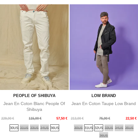
PEOPLE OF SHIBUYA
LOW BRAND
Jean En Coton Blanc People Of
Jean En Coton Taupe Low Brand
Shibuya
Prix
Prix
Prix
Prix
229,00 €
115,00 €
57,50 €
213,00 €
75,00 €
22,50 €
de
de
30US
31US
33US
34US
36US
30US
31US
32US
33US
34US
35US
base
base
36US