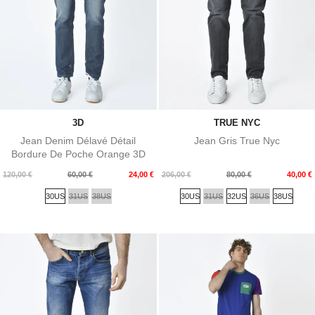
3D
TRUE NYC
Jean Denim Délavé Détail
Jean Gris True Nyc
Bordure De Poche Orange 3D
Prix
Prix
Prix
Prix
120,00 €
60,00 €
24,00 €
206,00 €
80,00 €
40,00 €
de
de
30US
31US
38US
30US
31US
32US
36US
38US
base
base