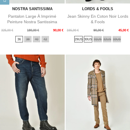
NOSTRA SANTISSIMA
LORDS & FOOLS
Pantalon Large À Imprimé
Jean Skinny En Coton Noir Lords
Peinture Nostra Santissima
& Fools
Prix
Prix
Prix
Prix
325,00 €
180,00 €
90,00 €
165,00 €
90,00 €
45,00 €
de
de
36
38
40
42
29US
30US
31US
32US
33US
base
base