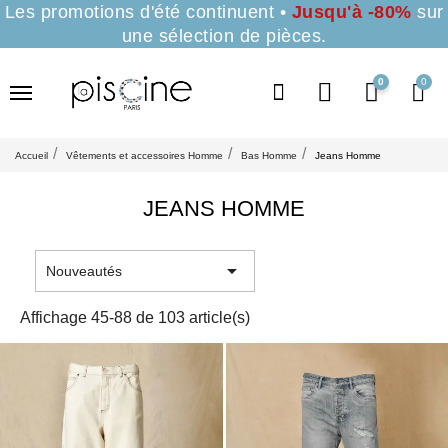
Les promotions d'été continuent •
Jusqu'à -80%
sur
une sélection de pièces.
0
Accueil
Vêtements et accessoires Homme
Bas Homme
Jeans Homme
JEANS HOMME

Nouveautés
Affichage 45-88 de 103 article(s)