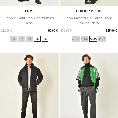
IXOS
PHILIPP PLEIN
Jean À Coutures Contrastées
Jean Motard En Coton Blanc
Ixos
Philipp Plein
Prix
Prix
251,00 €
90,00 €
630,00 €
315,00 €
40
42
44
46
48
30US
31US
32US
33US