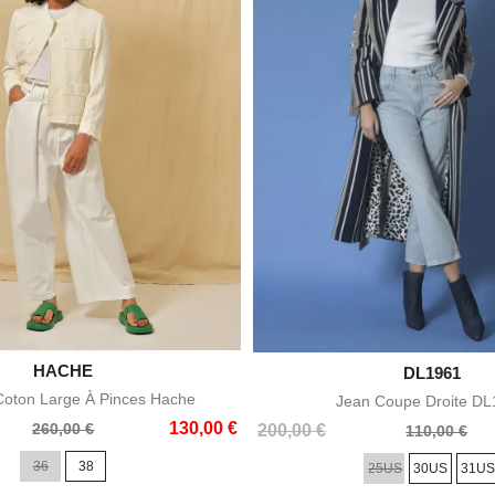

HACHE
Aperçu rapide

DL1961
Aperçu rapid
Coton Large À Pinces Hache
Jean Coupe Droite D
130,00 €
260,00 €
Prix
Prix
200,00 €
110,00 €
de
36
38
25US
30US
31U
base