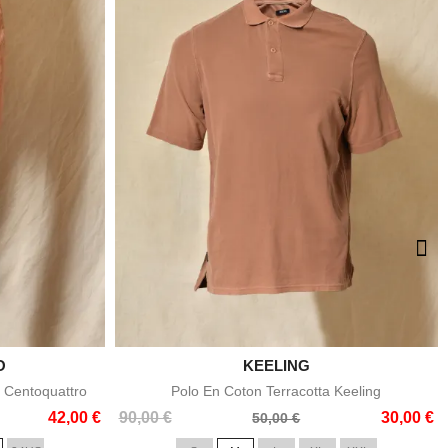
O

KEELING
e
Aperçu rapide
 Centoquattro
Polo En Coton Terracotta Keeling
Prix
Prix
42,00 €
90,00 €
30,00 €
50,00 €
de