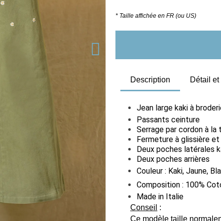
* Taille affichée en FR (ou US)
Description
Détail e
Jean large kaki à broder
Passants ceinture
Serrage par cordon à la t
Fermeture à glissière e
Deux poches latérales k
Deux poches arrières
Couleur : Kaki, Jaune, Bl
Composition : 100% Cot
Made in Italie
Conseil
:
Ce modèle taille normaleme