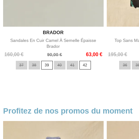

BRADOR
Aperçu rapide
Sandales En Cuir Camel À Semelle Épaisse
Top Sans Ma
Brador
Prix
Prix
Prix
Prix
160,00 €
63,00 €
195,00 €
90,00 €
de
de
37
38
39
40
41
42
36
3
base
base
Profitez de nos promos du moment