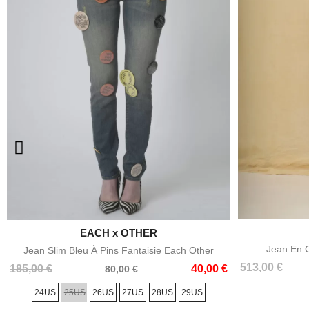

EACH x OTHER
Aperçu rapide
Jean En 
Jean Slim Bleu À Pins Fantaisie Each Other
Prix
Prix
513,00 €
Prix
Prix
185,00 €
40,00 €
80,00 €
de
de
24US
25US
26US
27US
28US
29US
base
base