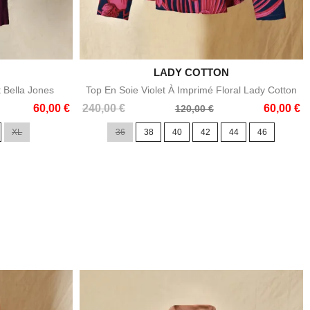

LADY COTTON
e
Aperçu rapide
t Bella Jones
Top En Soie Violet À Imprimé Floral Lady Cotton
Prix
Prix
60,00 €
240,00 €
60,00 €
120,00 €
de
XL
36
38
40
42
44
46
base