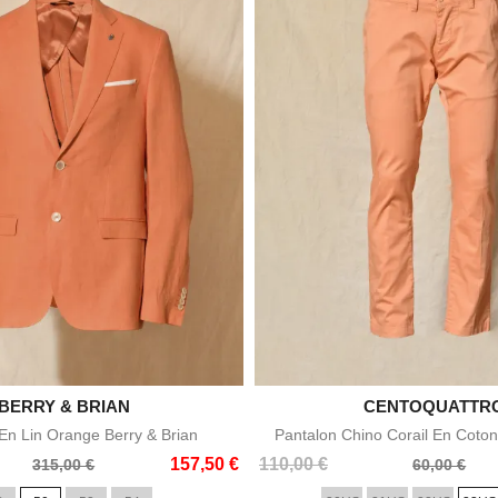

BERRY & BRIAN

CENTOQUATTR
Aperçu rapide
Aperçu rapid
n Lin Orange Berry & Brian
Pantalon Chino Corail En Coton
Prix
Prix
157,50 €
110,00 €
315,00 €
60,00 €
de