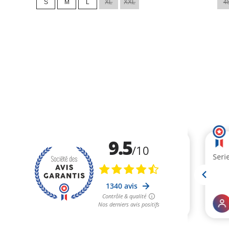
S
M
L
XL
XXL
4
base
base