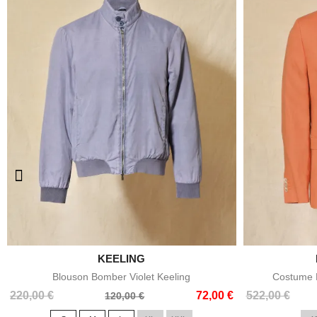

KEELING
Aperçu rapide
Blouson Bomber Violet Keeling
Costume E
Prix
Prix
Prix
Prix
220,00 €
72,00 €
522,00 €
120,00 €
de
de