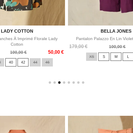

LADY COTTON

BELLA JONES
Aperçu rapide
Aperçu rapid
nches À Imprimé Florale Lady
Pantalon Palazzo En Lin Viole
Cotton
Prix
Prix
179,00 €
100,00 €
50,00 €
de
100,00 €
XS
S
M
L
base
8
40
42
44
46