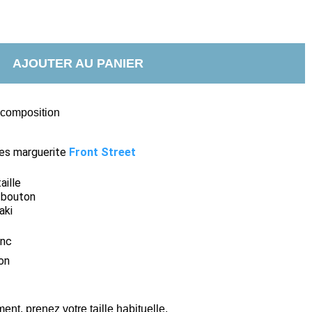
AJOUTER AU PANIER
t composition
ies marguerite
Front Street
aille
t bouton
aki
anc
on
nt, prenez votre taille habituelle.