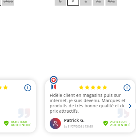
34US
S
M
L
XL
XXL
base