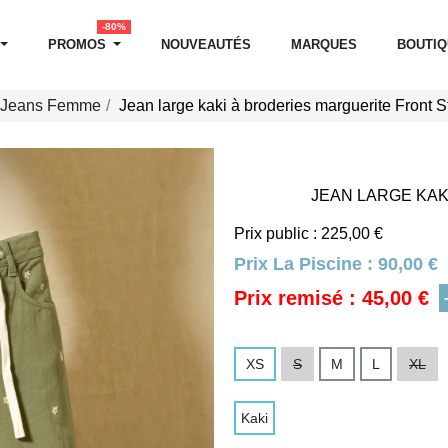
-80%
PROMOS
NOUVEAUTÉS
MARQUES
BOUTI
Jeans Femme
Jean large kaki à broderies marguerite Front S
JEAN LARGE KAK
Prix public : 225,00 €
Prix La Piscine :
90,00 €
Prix remisé : 45,00 €
XS
S
M
L
XL
Kaki