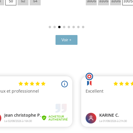
8
50
52
54
30US
31US
32US
33US
base
Voir +