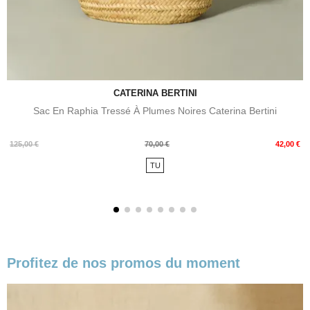
CATERINA BERTINI
Sac En Raphia Tressé À Plumes Noires Caterina Bertini
Prix
Prix
125,00 €
70,00 €
42,00 €
de
TU
base
Profitez de nos promos du moment