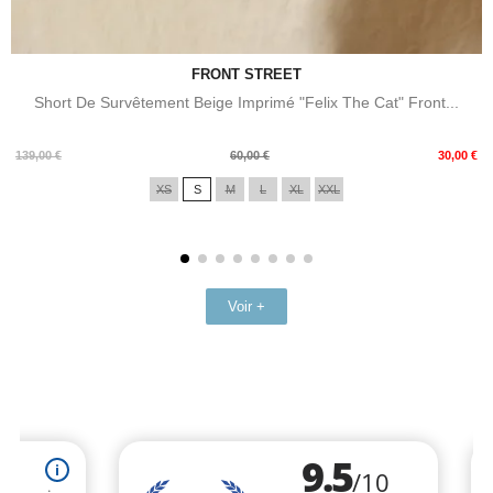
FRONT STREET
Short De Survêtement Beige Imprimé "Felix The Cat" Front...
Prix
Prix
139,00 €
60,00 €
30,00 €
de
XS
S
M
L
XL
XXL
base
Voir +