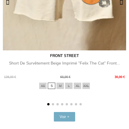
FRONT STREET
Short De Survêtement Beige Imprimé "Felix The Cat" Front...
Prix
Prix
139,00 €
60,00 €
30,00 €
de
XS
S
M
L
XL
XXL
base
Voir +