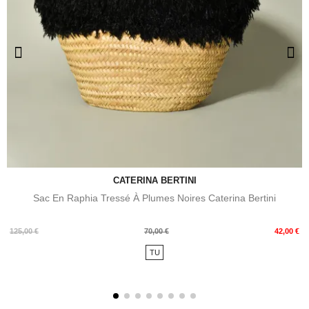
CATERINA BERTINI
Sac En Raphia Tressé À Plumes Noires Caterina Bertini
Prix
Prix
125,00 €
70,00 €
42,00 €
de
TU
base