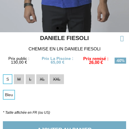
DANIELE FIESOLI
CHEMISE EN LIN DANIELE FIESOLI
Prix public :
Prix La Piscine :
Prix remisé :
-60%
130,00 €
65,00 €
26,00 €
S
M
L
XL
XXL
Bleu
* Taille affichée en FR (ou US)