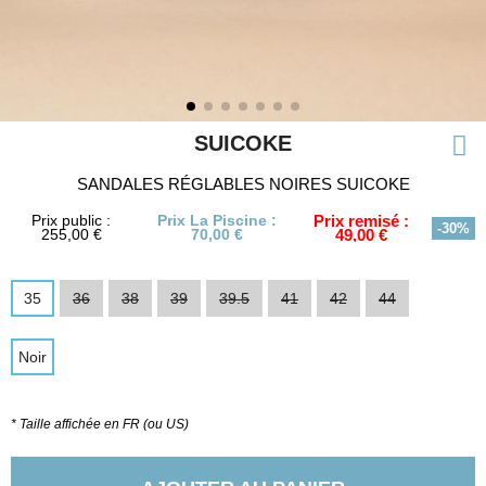
SUICOKE
SANDALES RÉGLABLES NOIRES SUICOKE
Prix public :
Prix La Piscine :
Prix remisé :
-30%
255,00 €
70,00 €
49,00 €
35
36
38
39
39.5
41
42
44
Noir
* Taille affichée en FR (ou US)