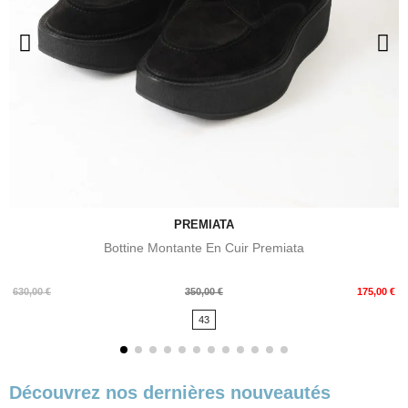
PREMIATA
Bottine Montante En Cuir Premiata
Prix
Prix
630,00 €
350,00 €
175,00 €
de
43
base
Découvrez nos dernières nouveautés