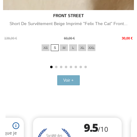
FRONT STREET
Short De Survêtement Beige Imprimé "Felix The Cat" Front...
Prix
Prix
139,00 €
60,00 €
30,00 €
de
XS
S
M
L
XL
XXL
base
Voir +