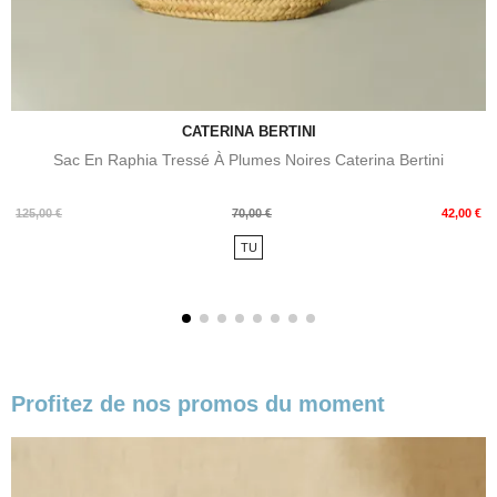
CATERINA BERTINI
Sac En Raphia Tressé À Plumes Noires Caterina Bertini
Prix
Prix
125,00 €
70,00 €
42,00 €
de
TU
base
Profitez de nos promos du moment