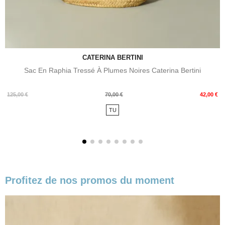
CATERINA BERTINI
Sac En Raphia Tressé À Plumes Noires Caterina Bertini
Prix
Prix
125,00 €
70,00 €
42,00 €
de
TU
base
Profitez de nos promos du moment