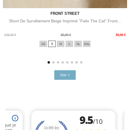
FRONT STREET
Short De Survêtement Beige Imprimé "Felix The Cat" Front...
Prix
Prix
139,00 €
60,00 €
30,00 €
de
XS
S
M
L
XL
XXL
base
Voir +