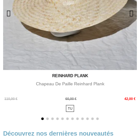
REINHARD PLANK
Chapeau De Paille Reinhard Plank
Prix
Prix
110,00 €
60,00 €
42,00 €
de
TU
base
Découvrez nos dernières nouveautés