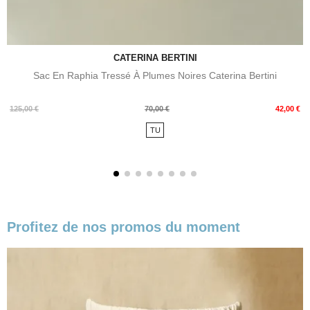
CATERINA BERTINI
Sac En Raphia Tressé À Plumes Noires Caterina Bertini
Prix
Prix
125,00 €
70,00 €
42,00 €
de
TU
base
Profitez de nos promos du moment