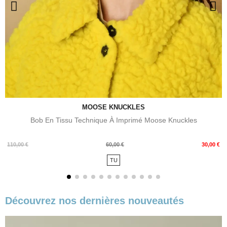
MOOSE KNUCKLES
Bob En Tissu Technique À Imprimé Moose Knuckles
Prix
Prix
110,00 €
60,00 €
30,00 €
de
TU
base
Découvrez nos dernières nouveautés