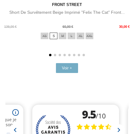
FRONT STREET
Short De Survêtement Beige Imprimé "Felix The Cat" Front...
Prix
Prix
139,00 €
60,00 €
30,00 €
de
XS
S
M
L
XL
XXL
base
Voir +