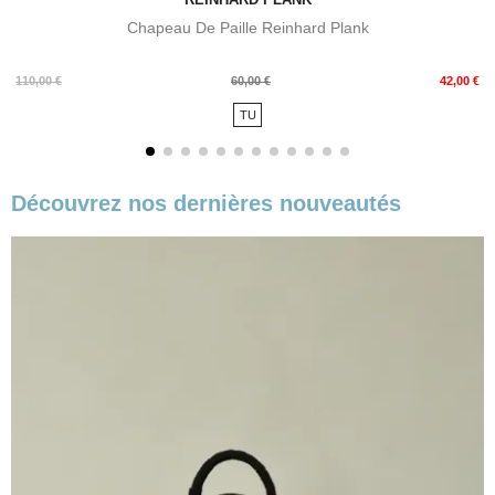
Chapeau De Paille Reinhard Plank
Prix
Prix
110,00 €
60,00 €
42,00 €
de
TU
base
Découvrez nos dernières nouveautés