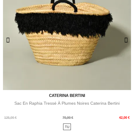
CATERINA BERTINI
Sac En Raphia Tressé À Plumes Noires Caterina Bertini
Prix
Prix
125,00 €
70,00 €
42,00 €
de
TU
base