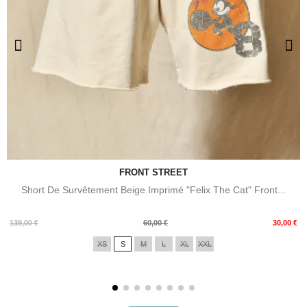
FRONT STREET
Short De Survêtement Beige Imprimé "Felix The Cat" Front...
Prix
Prix
139,00 €
60,00 €
30,00 €
de
XS
S
M
L
XL
XXL
base