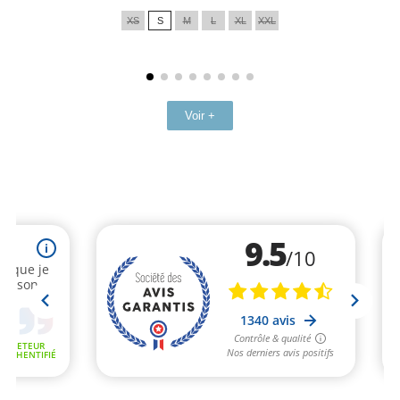
de
XS
S
M
L
XL
XXL
base
Voir +