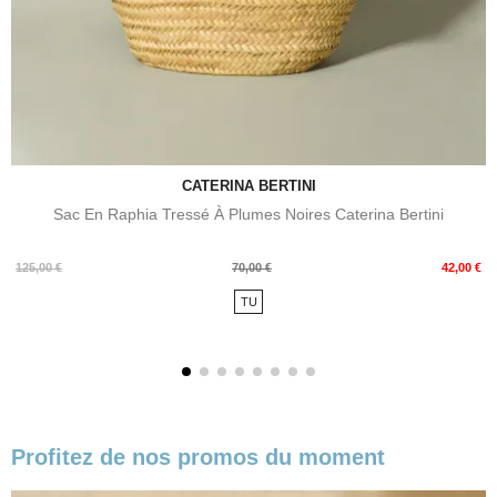
CATERINA BERTINI
Sac En Raphia Tressé À Plumes Noires Caterina Bertini
Prix
Prix
125,00 €
70,00 €
42,00 €
de
TU
base
Profitez de nos promos du moment