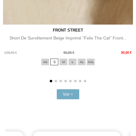
FRONT STREET
Short De Survêtement Beige Imprimé "Felix The Cat" Front...
Prix
Prix
139,00 €
60,00 €
30,00 €
de
XS
S
M
L
XL
XXL
base
Voir +