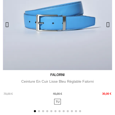
FALORNI
Ceinture En Cuir Lisse Bleu Réglable Falorni
Prix
Prix
70,00 €
40,00 €
30,00 €
de
TU
base