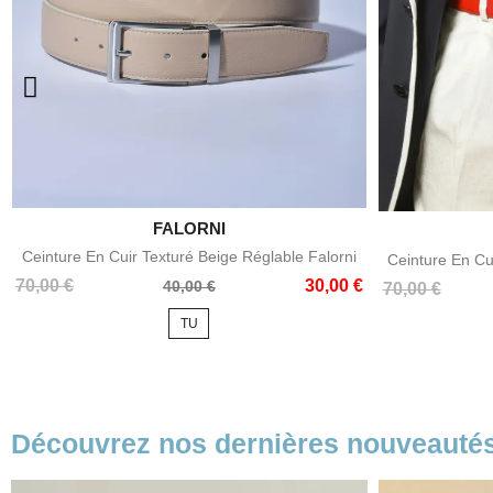

FALORNI
Aperçu rapide
Ceinture En Cuir Texturé Beige Réglable Falorni
Ceinture En Cu
Prix
Prix
70,00 €
30,00 €
40,00 €
Prix
Prix
70,00 €
de
de
TU
base
base
Découvrez nos dernières nouveauté