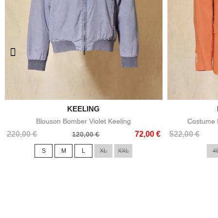

KEELING
Aperçu rapide
Blouson Bomber Violet Keeling
Costume E
Prix
Prix
Prix
Prix
220,00 €
72,00 €
522,00 €
120,00 €
de
de
S
M
L
XL
XXL
4
base
base