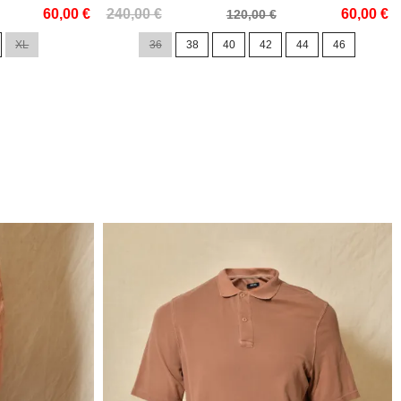
Prix
Prix
60,00 €
240,00 €
60,00 €
120,00 €
de
XL
36
38
40
42
44
46
base