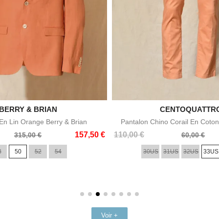

BERRY & BRIAN

CENTOQUATTR
Aperçu rapide
Aperçu rapid
n Lin Orange Berry & Brian
Pantalon Chino Corail En Coton
Prix
Prix
157,50 €
110,00 €
315,00 €
60,00 €
de
8
50
52
54
30US
31US
32US
33US
base
Voir +