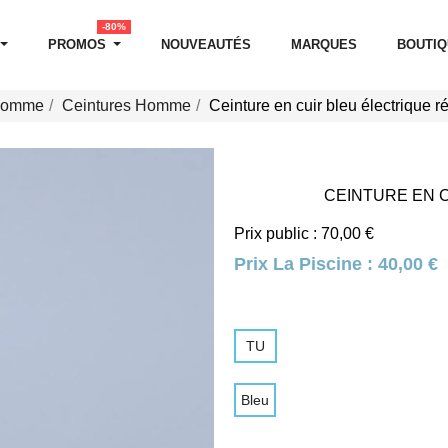
-80%
PROMOS
NOUVEAUTÉS
MARQUES
BOUTI
 Homme
Ceintures Homme
Ceinture en cuir bleu électrique r
CEINTURE EN 
Prix public : 70,00 €
Prix La Piscine :
40,00 €
TU
Bleu