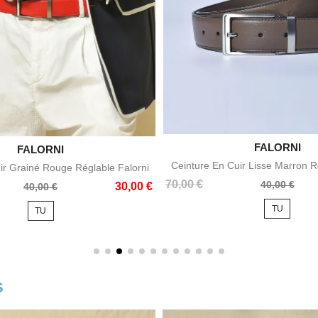

FALORNI
Aperçu rapid

FALORNI
Aperçu rapide
Ceinture En Cuir Lisse Marron R
ir Grainé Rouge Réglable Falorni
Prix
Prix
70,00 €
40,00 €
30,00 €
40,00 €
de
TU
TU
base
s