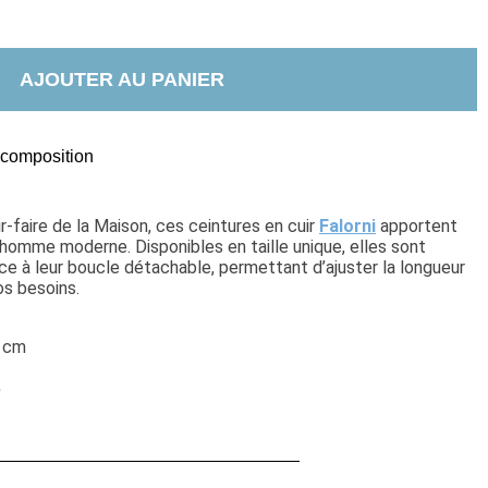
AJOUTER AU PANIER
t composition
ir-faire de la Maison, ces ceintures en cuir 
Falorni
 apportent 
homme moderne. Disponibles en taille unique, elles sont 
e à leur boucle détachable, permettant d’ajuster la longueur 
os besoins.
e
4 cm
e