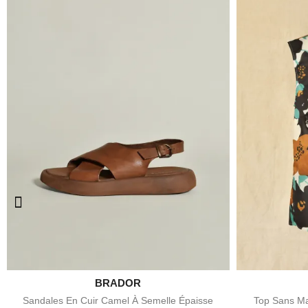

BRADOR
Aperçu rapide
Sandales En Cuir Camel À Semelle Épaisse
Top Sans Ma