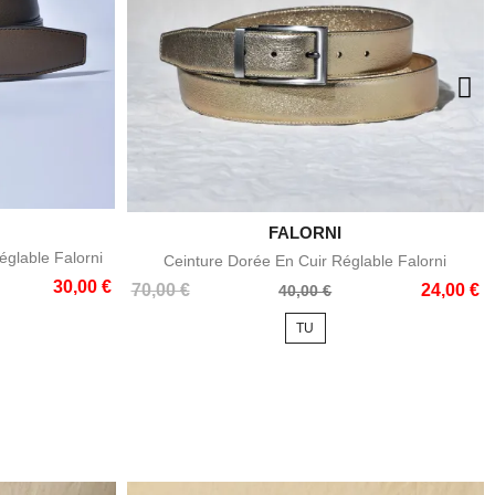
e

FALORNI
Aperçu rapide
églable Falorni
Ceinture Dorée En Cuir Réglable Falorni
30,00 €
Prix
Prix
70,00 €
24,00 €
40,00 €
de
TU
base