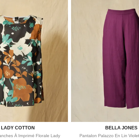

LADY COTTON

BELLA JONES
Aperçu rapide
Aperçu rapid
nches À Imprimé Florale Lady
Pantalon Palazzo En Lin Viole