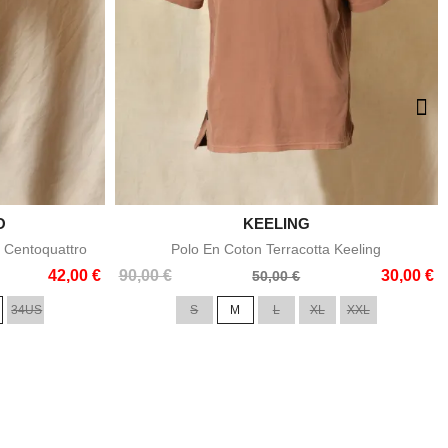
O

KEELING
e
Aperçu rapide
 Centoquattro
Polo En Coton Terracotta Keeling
Prix
Prix
42,00 €
90,00 €
30,00 €
50,00 €
de
34US
S
M
L
XL
XXL
base