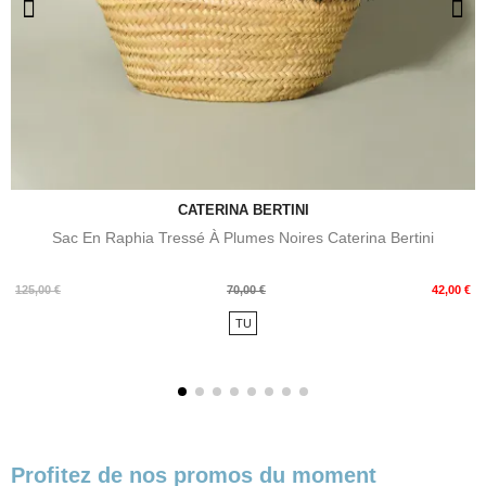
CATERINA BERTINI
Sac En Raphia Tressé À Plumes Noires Caterina Bertini
Prix
Prix
125,00 €
70,00 €
42,00 €
de
TU
base
Profitez de nos promos du moment