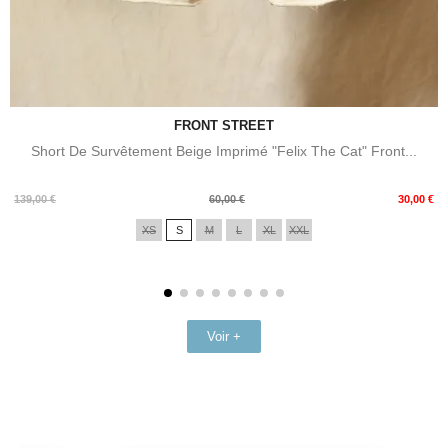
FRONT STREET
Short De Survêtement Beige Imprimé "Felix The Cat" Front...
Prix
Prix
139,00 €
60,00 €
30,00 €
de
XS
S
M
L
XL
XXL
base
Voir +