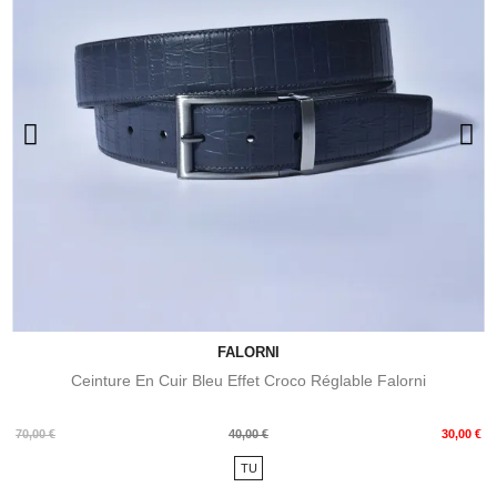
FALORNI
Ceinture En Cuir Bleu Effet Croco Réglable Falorni
Prix
Prix
70,00 €
40,00 €
30,00 €
de
TU
base