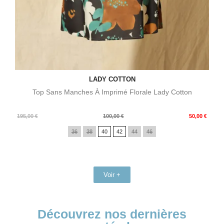
LADY COTTON
Top Sans Manches À Imprimé Florale Lady Cotton
Prix
Prix
195,00 €
100,00 €
50,00 €
de
36
38
40
42
44
46
base
Voir +
Découvrez nos dernières