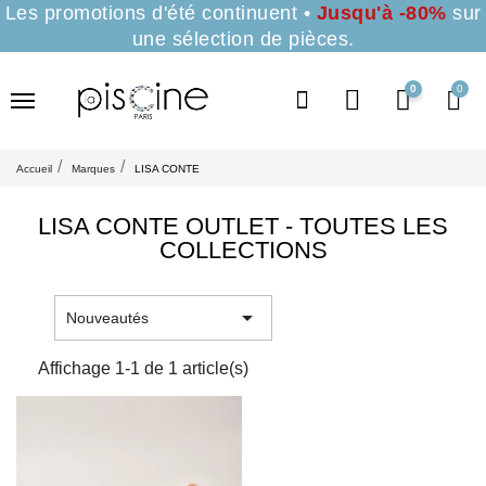
Les promotions d'été continuent •
Jusqu'à -80%
sur
une sélection de pièces.
0
Accueil
Marques
LISA CONTE
LISA CONTE OUTLET - TOUTES LES
COLLECTIONS

Nouveautés
Affichage 1-1 de 1 article(s)