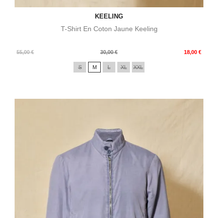
KEELING
T-Shirt En Coton Jaune Keeling
Prix
Prix
55,00 €
30,00 €
18,00 €
de
S
M
L
XL
XXL
base