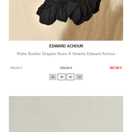
EDWARD ACHOUR
Robe Bustier Drapée Noire À Volants Edward Achour
Prix
Prix
885,00 €
445,00 €
267,00 €
de
36
38
40
42
base