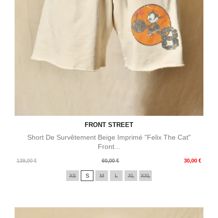
FRONT STREET
Short De Survêtement Beige Imprimé "Felix The Cat"
Front...
Prix
Prix
139,00 €
60,00 €
30,00 €
de
XS
S
M
L
XL
XXL
base