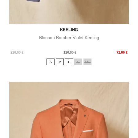
KEELING
Blouson Bomber Violet Keeling
Prix
Prix
220,00 €
120,00 €
72,00 €
de
S
M
L
XL
XXL
base