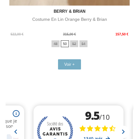
BERRY & BRIAN
Costume En Lin Orange Berry & Brian
Prix
Prix
522,00 €
315,00 €
157,50 €
de
48
50
52
54
base
Voir +