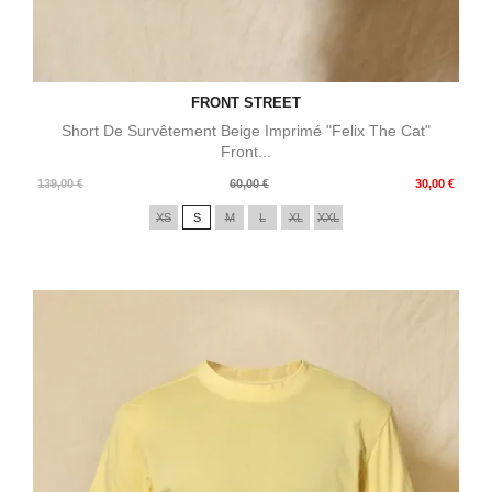
FRONT STREET
Short De Survêtement Beige Imprimé "Felix The Cat"
Front...
Prix
Prix
139,00 €
60,00 €
30,00 €
de
XS
S
M
L
XL
XXL
base