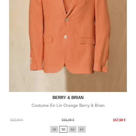
BERRY & BRIAN
Costume En Lin Orange Berry & Brian
Prix
Prix
522,00 €
315,00 €
157,50 €
de
48
50
52
54
base