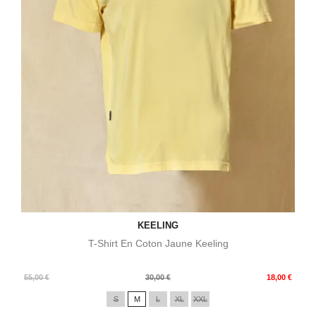
KEELING
T-Shirt En Coton Jaune Keeling
Prix
Prix
55,00 €
30,00 €
18,00 €
de
S
M
L
XL
XXL
base