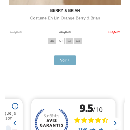
BERRY & BRIAN
Costume En Lin Orange Berry & Brian
Prix
Prix
522,00 €
315,00 €
157,50 €
de
48
50
52
54
base
Voir +