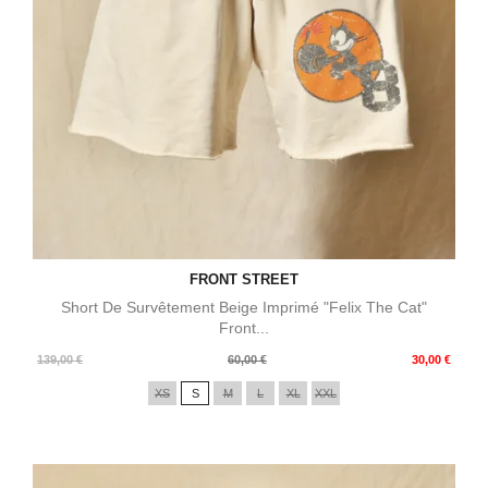
FRONT STREET
Short De Survêtement Beige Imprimé "Felix The Cat"
Front...
Prix
Prix
139,00 €
60,00 €
30,00 €
de
XS
S
M
L
XL
XXL
base