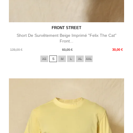
FRONT STREET
Short De Survêtement Beige Imprimé "Felix The Cat"
Front...
Prix
Prix
139,00 €
60,00 €
30,00 €
de
XS
S
M
L
XL
XXL
base