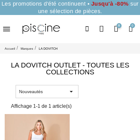
Les promotions d'été continuent •
Jusqu'à -80%
sur
une sélection de pièces.
0
Accueil
Marques
LA DOVITCH
LA DOVITCH OUTLET - TOUTES LES
COLLECTIONS

Nouveautés
Affichage 1-1 de 1 article(s)