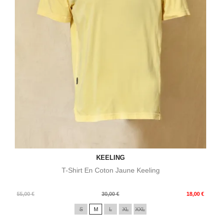
KEELING
T-Shirt En Coton Jaune Keeling
Prix
Prix
55,00 €
30,00 €
18,00 €
de
S
M
L
XL
XXL
base