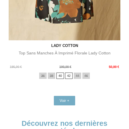
LADY COTTON
Top Sans Manches À Imprimé Florale Lady Cotton
Prix
Prix
195,00 €
100,00 €
50,00 €
de
36
38
40
42
44
46
base
Voir +
Découvrez nos dernières