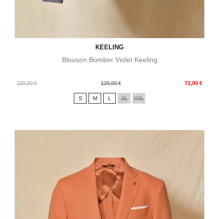
KEELING
Blouson Bomber Violet Keeling
Prix
Prix
220,00 €
120,00 €
72,00 €
de
S
M
L
XL
XXL
base