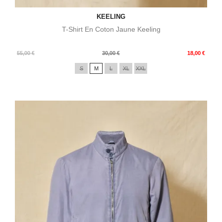
KEELING
T-Shirt En Coton Jaune Keeling
Prix
Prix
55,00 €
30,00 €
18,00 €
de
S
M
L
XL
XXL
base