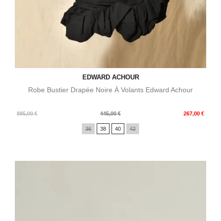
EDWARD ACHOUR
Robe Bustier Drapée Noire À Volants Edward Achour
Prix
Prix
885,00 €
445,00 €
267,00 €
de
36
38
40
42
base