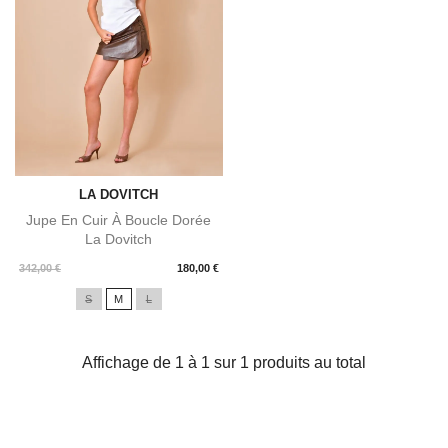
LA DOVITCH
Jupe En Cuir À Boucle Dorée
La Dovitch
Prix
342,00 €
180,00 €
S
M
L
Affichage de 1 à 1 sur 1 produits au total