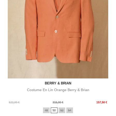
BERRY & BRIAN
Costume En Lin Orange Berry & Brian
Prix
Prix
522,00 €
315,00 €
157,50 €
de
48
50
52
54
base