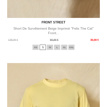
FRONT STREET
Short De Survêtement Beige Imprimé "Felix The Cat"
Front...
Prix
Prix
139,00 €
60,00 €
30,00 €
de
XS
S
M
L
XL
XXL
base