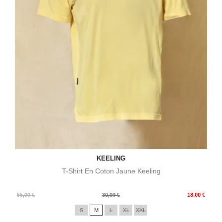
KEELING
T-Shirt En Coton Jaune Keeling
Prix
Prix
55,00 €
30,00 €
18,00 €
de
S
M
L
XL
XXL
base