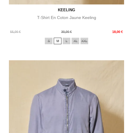
KEELING
T-Shirt En Coton Jaune Keeling
Prix
Prix
55,00 €
30,00 €
18,00 €
de
S
M
L
XL
XXL
base