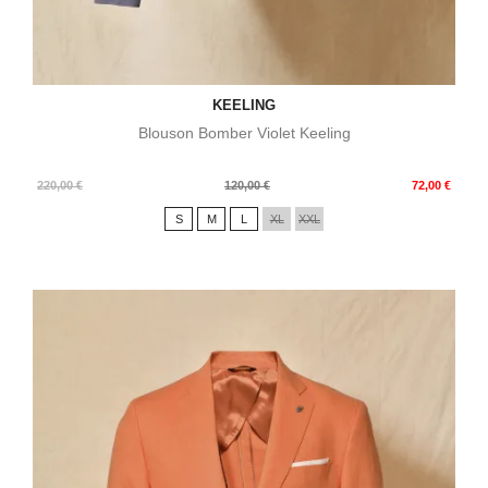
KEELING
Blouson Bomber Violet Keeling
Prix
Prix
220,00 €
120,00 €
72,00 €
de
S
M
L
XL
XXL
base