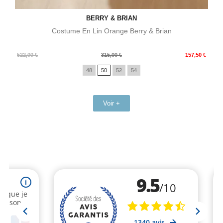
BERRY & BRIAN
Costume En Lin Orange Berry & Brian
Prix
Prix
522,00 €
315,00 €
157,50 €
de
48
50
52
54
base
Voir +