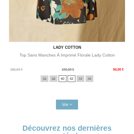
LADY COTTON
Top Sans Manches À Imprimé Florale Lady Cotton
Prix
Prix
195,00 €
100,00 €
50,00 €
de
36
38
40
42
44
46
base
Voir +
Découvrez nos dernières