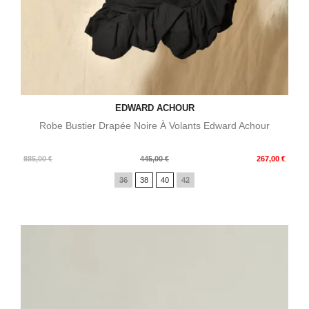
EDWARD ACHOUR
Robe Bustier Drapée Noire À Volants Edward Achour
Prix
Prix
885,00 €
445,00 €
267,00 €
de
36
38
40
42
base