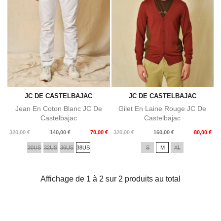
JC DE CASTELBAJAC
JC DE CASTELBAJAC
Jean En Coton Blanc JC De
Gilet En Laine Rouge JC De
Castelbajac
Castelbajac
Prix
Prix
Prix
Prix
320,00 €
140,00 €
70,00 €
320,00 €
160,00 €
80,00 €
de
de
30US
32US
36US
38US
S
M
XL
base
base
Affichage de 1 à 2 sur 2 produits au total