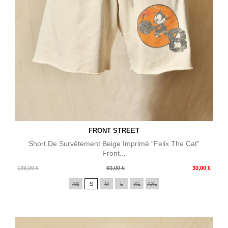
FRONT STREET
Short De Survêtement Beige Imprimé "Felix The Cat"
Front...
Prix
Prix
139,00 €
60,00 €
30,00 €
de
XS
S
M
L
XL
XXL
base