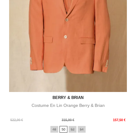
BERRY & BRIAN
Costume En Lin Orange Berry & Brian
Prix
Prix
522,00 €
315,00 €
157,50 €
de
48
50
52
54
base