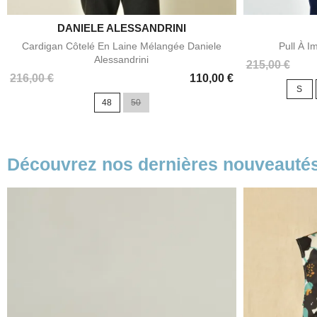
DANIELE ALESSANDRINI

Aperçu rapide
Cardigan Côtelé En Laine Mélangée Daniele
Pull À I
Alessandrini
Prix
215,00 €
Prix
216,00 €
110,00 €
S
48
50
Découvrez nos dernières nouveauté