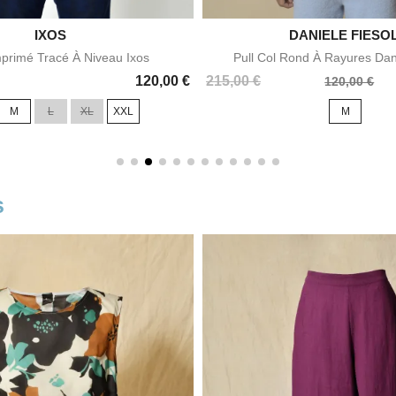

IXOS
DANIELE FIESOL

Aperçu rapide
Aperçu rapid
mprimé Tracé À Niveau Ixos
Pull Col Rond À Rayures Dani
Prix
Prix
120,00 €
215,00 €
120,00 €
de
M
L
XL
XXL
M
base
s