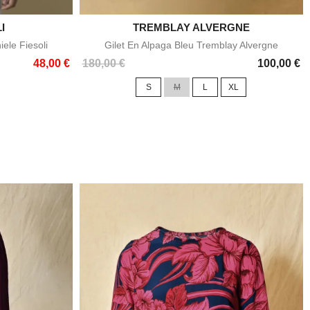
I
TREMBLAY ALVERGNE

e
Aperçu rapide
ele Fiesoli
Gilet En Alpaga Bleu Tremblay Alvergne
Prix
48,00 €
180,00 €
100,00 €
S
M
L
XL