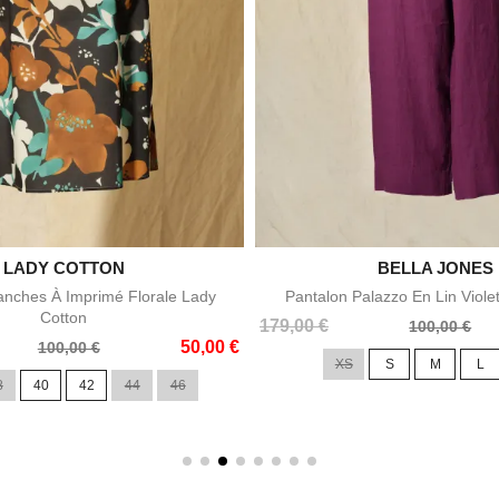

LADY COTTON

BELLA JONES
Aperçu rapide
Aperçu rapid
nches À Imprimé Florale Lady
Pantalon Palazzo En Lin Viole
Cotton
Prix
Prix
179,00 €
100,00 €
50,00 €
de
100,00 €
XS
S
M
L
base
8
40
42
44
46