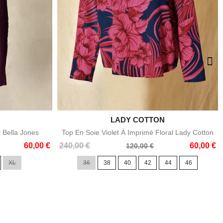

LADY COTTON
e
Aperçu rapide
t Bella Jones
Top En Soie Violet À Imprimé Floral Lady Cotton
Prix
Prix
60,00 €
240,00 €
60,00 €
120,00 €
de
XL
36
38
40
42
44
46
base