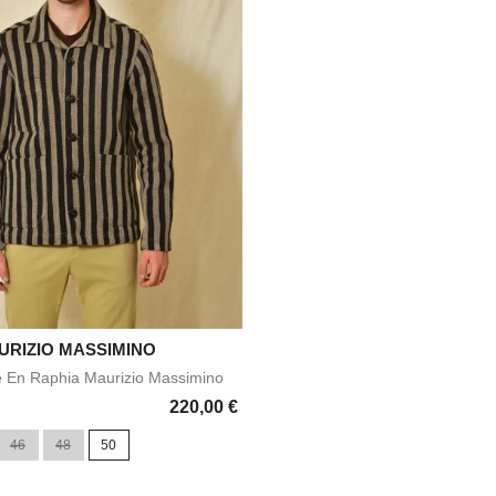
URIZIO MASSIMINO

Aperçu rapide
e En Raphia Maurizio Massimino
220,00 €
46
48
50