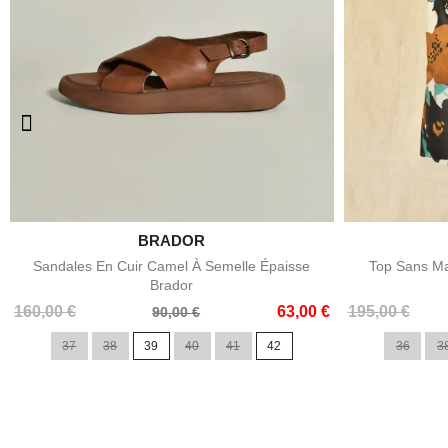

BRADOR
Aperçu rapide
Sandales En Cuir Camel À Semelle Épaisse
Top Sans Ma
Brador
Prix
Prix
Prix
Prix
160,00 €
63,00 €
195,00 €
90,00 €
de
de
37
38
39
40
41
42
36
3
base
base