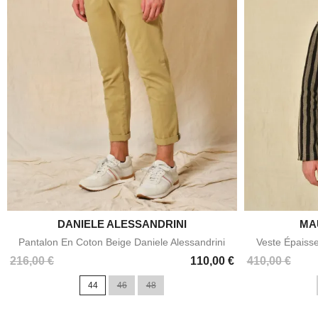
DANIELE ALESSANDRINI

MA
Aperçu rapide
Pantalon En Coton Beige Daniele Alessandrini
Veste Épaiss
Prix
Prix
216,00 €
110,00 €
410,00 €
44
46
48