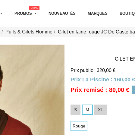
-80%
PROMOS
NOUVEAUTÉS
MARQUES
BOUTI
Pulls & Gilets Homme
Gilet en laine rouge JC De Castelba
GILET E
Prix public : 320,00 €
Prix La Piscine :
160,00 €
Prix remisé : 80,00 €
S
M
XL
Rouge