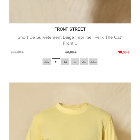
FRONT STREET
Short De Survêtement Beige Imprimé "Felix The Cat"
Front...
Prix
Prix
139,00 €
60,00 €
30,00 €
de
XS
S
M
L
XL
XXL
base