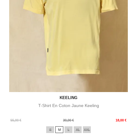
KEELING
T-Shirt En Coton Jaune Keeling
Prix
Prix
55,00 €
30,00 €
18,00 €
de
S
M
L
XL
XXL
base