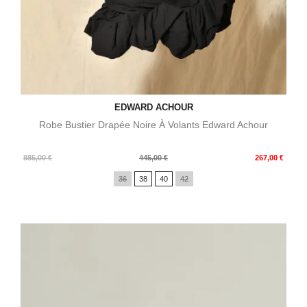
EDWARD ACHOUR
Robe Bustier Drapée Noire À Volants Edward Achour
Prix
Prix
885,00 €
445,00 €
267,00 €
de
36
38
40
42
base