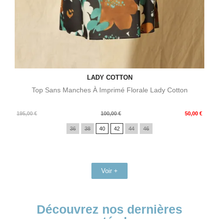
LADY COTTON
Top Sans Manches À Imprimé Florale Lady Cotton
Prix
Prix
195,00 €
100,00 €
50,00 €
de
36
38
40
42
44
46
base
Voir +
Découvrez nos dernières