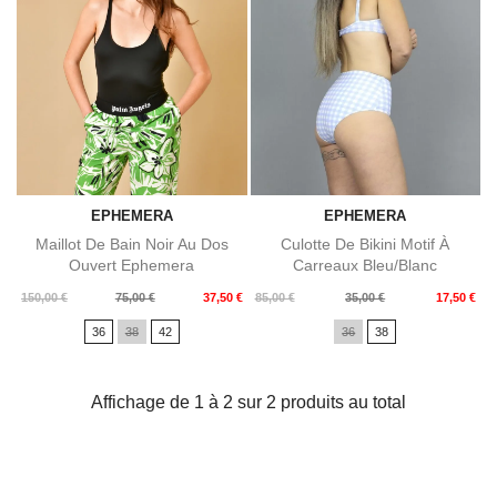
EPHEMERA
EPHEMERA
Maillot De Bain Noir Au Dos
Culotte De Bikini Motif À
Ouvert Ephemera
Carreaux Bleu/blanc
Ephemera
Prix
Prix
Prix
Prix
150,00 €
75,00 €
37,50 €
85,00 €
35,00 €
17,50 €
de
de
36
38
42
36
38
base
base
Affichage de 1 à 2 sur 2 produits au total