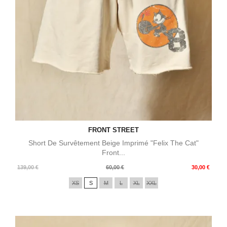
FRONT STREET
Short De Survêtement Beige Imprimé "Felix The Cat"
Front...
Prix
Prix
139,00 €
60,00 €
30,00 €
de
XS
S
M
L
XL
XXL
base