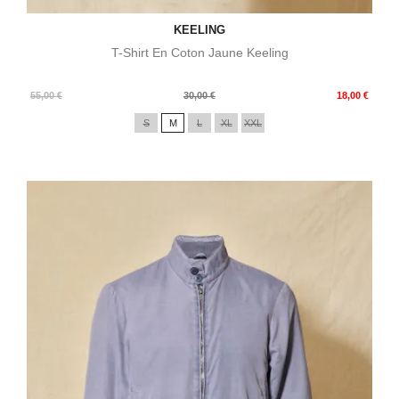
KEELING
T-Shirt En Coton Jaune Keeling
Prix
Prix
55,00 €
30,00 €
18,00 €
de
S
M
L
XL
XXL
base