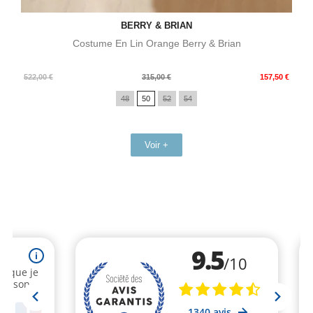
BERRY & BRIAN
Costume En Lin Orange Berry & Brian
Prix
Prix
522,00 €
315,00 €
157,50 €
de
48
50
52
54
base
Voir +