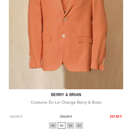
BERRY & BRIAN
Costume En Lin Orange Berry & Brian
Prix
Prix
522,00 €
315,00 €
157,50 €
de
48
50
52
54
base