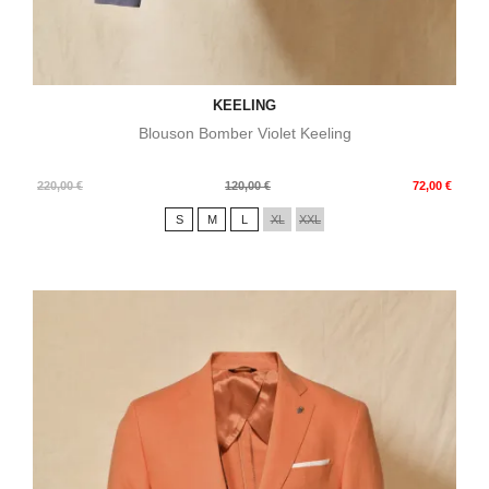
KEELING
Blouson Bomber Violet Keeling
Prix
Prix
220,00 €
120,00 €
72,00 €
de
S
M
L
XL
XXL
base