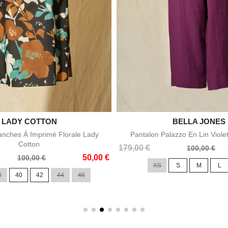

LADY COTTON

BELLA JONES
Aperçu rapide
Aperçu rapid
nches À Imprimé Florale Lady
Pantalon Palazzo En Lin Viole
Cotton
Prix
Prix
179,00 €
100,00 €
50,00 €
de
100,00 €
XS
S
M
L
base
8
40
42
44
46