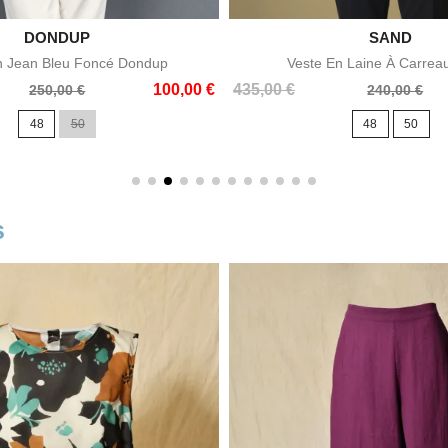

DONDUP

SAND
Aperçu rapide
Aperçu rapid
n Jean Bleu Foncé Dondup
Veste En Laine À Carrea
Prix
Prix
100,00 €
435,00 €
250,00 €
240,00 €
de
48
50
48
50
base
s