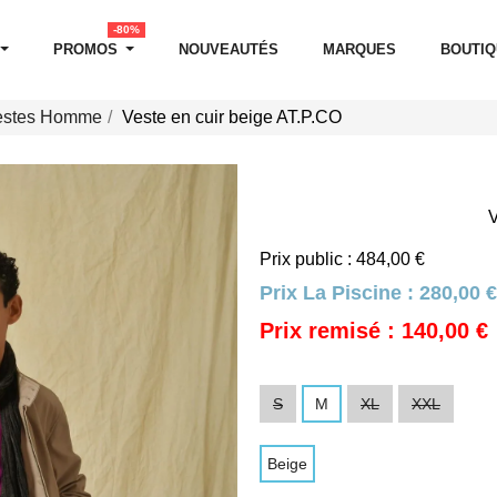
-80%
PROMOS
NOUVEAUTÉS
MARQUES
BOUTI
estes Homme
Veste en cuir beige AT.P.CO
Prix public : 484,00 €
Prix La Piscine :
280,00 €
Prix remisé : 140,00 €
S
M
XL
XXL
Beige