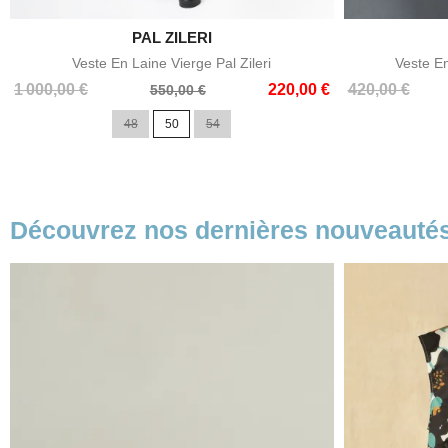

PAL ZILERI
Aperçu rapide
Veste En Laine Vierge Pal Zileri
Veste E
Prix
Prix
Prix
Prix
1 000,00 €
220,00 €
420,00 €
550,00 €
de
de
48
50
54
base
base
Découvrez nos dernières nouveauté