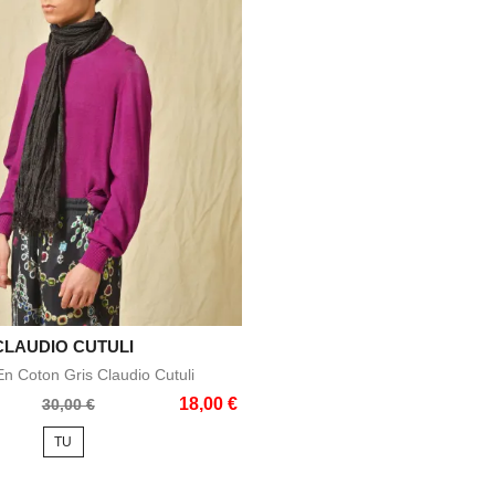
CLAUDIO CUTULI

Aperçu rapide
n Coton Gris Claudio Cutuli
18,00 €
30,00 €
TU