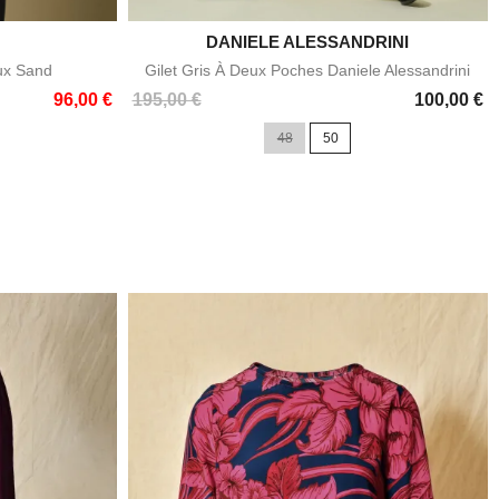
DANIELE ALESSANDRINI

e
Aperçu rapide
ux Sand
Gilet Gris À Deux Poches Daniele Alessandrini
Prix
96,00 €
195,00 €
100,00 €
48
50