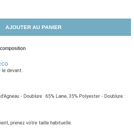
AJOUTER AU PANIER
t composition
P.CO
r le devant.
                                                                                                               
d'Agneau - Doublure : 65% Laine, 35% Polyester - Doublure : 
nt, prenez votre taille habituelle. 