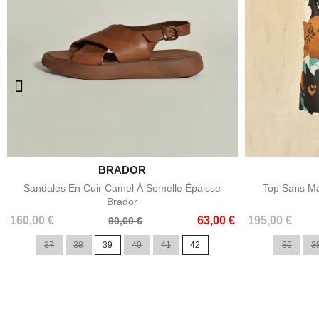

BRADOR
Aperçu rapide
Sandales En Cuir Camel À Semelle Épaisse
Top Sans Ma
Brador
Prix
Prix
Prix
Prix
160,00 €
63,00 €
195,00 €
90,00 €
de
de
37
38
39
40
41
42
36
3
base
base