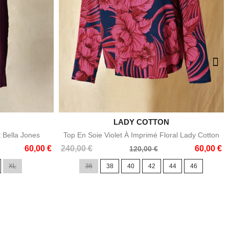

LADY COTTON
e
Aperçu rapide
t Bella Jones
Top En Soie Violet À Imprimé Floral Lady Cotton
Prix
Prix
60,00 €
240,00 €
60,00 €
120,00 €
de
XL
36
38
40
42
44
46
base