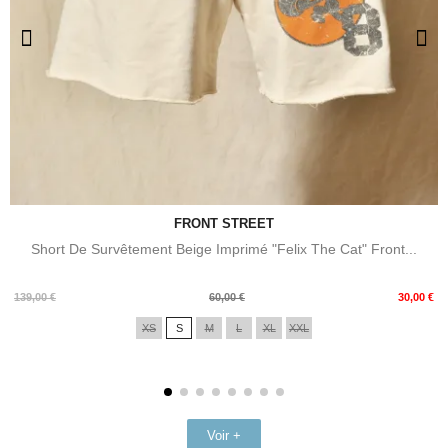
FRONT STREET
Short De Survêtement Beige Imprimé "Felix The Cat" Front...
Prix
Prix
139,00 €
60,00 €
30,00 €
de
XS
S
M
L
XL
XXL
base
Voir +