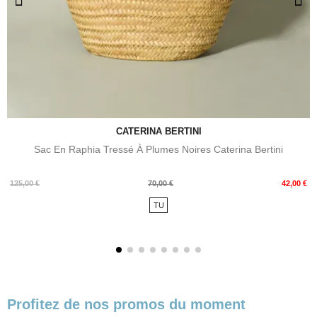
CATERINA BERTINI
Sac En Raphia Tressé À Plumes Noires Caterina Bertini
Prix
Prix
125,00 €
70,00 €
42,00 €
de
TU
base
Profitez de nos promos du moment