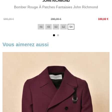
JOHN RICHMOND
Bomber Rouge À Patches Fantaisies John Richmond
Prix
Prix
580,00 €
290,00 €
100,02 €
de
46
48
50
52
54
base
Vous aimerez aussi