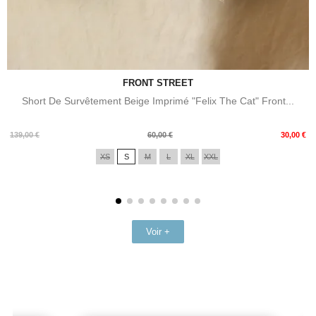
FRONT STREET
Short De Survêtement Beige Imprimé "Felix The Cat" Front...
Prix
Prix
139,00 €
60,00 €
30,00 €
de
XS
S
M
L
XL
XXL
base
Voir +