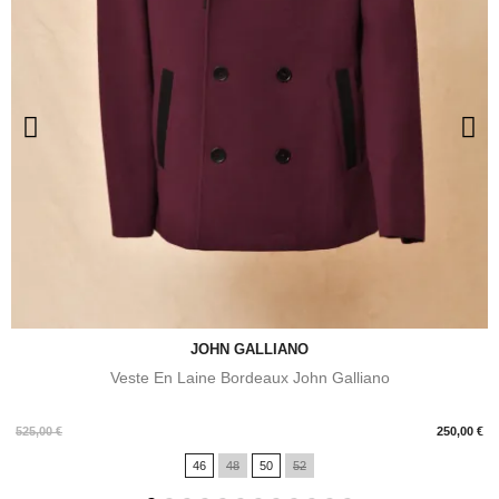
JOHN GALLIANO
Veste En Laine Bordeaux John Galliano
Prix
525,00 €
250,00 €
46
48
50
52