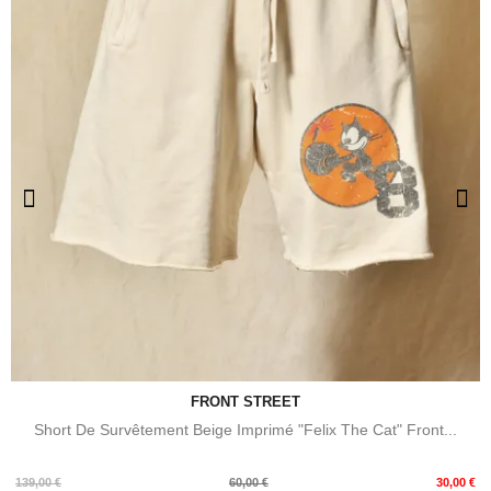
FRONT STREET
Short De Survêtement Beige Imprimé "Felix The Cat" Front...
Prix
Prix
139,00 €
60,00 €
30,00 €