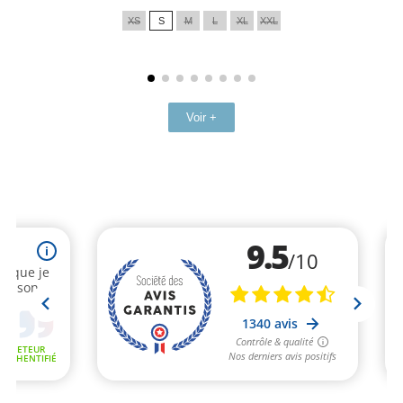
de
XS
S
M
L
XL
XXL
base
Voir +