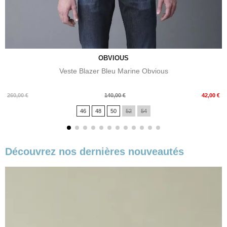
OBVIOUS
Veste Blazer Bleu Marine Obvious
Prix
Prix
260,00 €
140,00 €
42,00 €
de
46
48
50
52
54
base
Découvrez nos dernières nouveautés