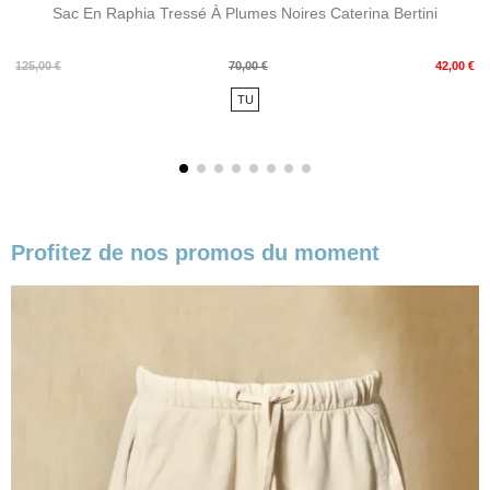
Sac En Raphia Tressé À Plumes Noires Caterina Bertini
Prix
Prix
125,00 €
70,00 €
42,00 €
de
TU
base
Profitez de nos promos du moment