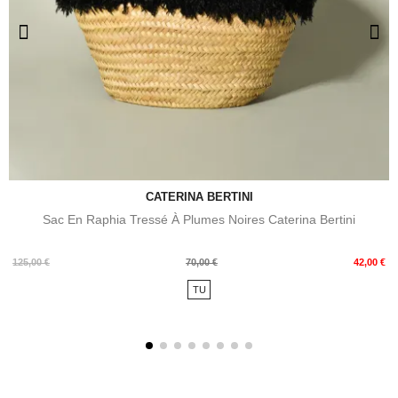
CATERINA BERTINI
Sac En Raphia Tressé À Plumes Noires Caterina Bertini
Prix
Prix
125,00 €
70,00 €
42,00 €
de
TU
base