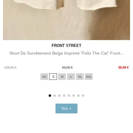
FRONT STREET
Short De Survêtement Beige Imprimé "Felix The Cat" Front...
Prix
Prix
139,00 €
60,00 €
30,00 €
de
XS
S
M
L
XL
XXL
base
Voir +