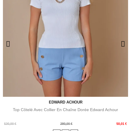
EDWARD ACHOUR
Top Côtelé Avec Collier En Chaîne Dorée Edward Achour
Prix
Prix
530,00 €
280,00 €
50,01 €
de