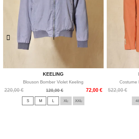

KEELING
Aperçu rapide
Blouson Bomber Violet Keeling
Costume E
Prix
Prix
Prix
Prix
220,00 €
72,00 €
522,00 €
120,00 €
de
de
S
M
L
XL
XXL
4
base
base