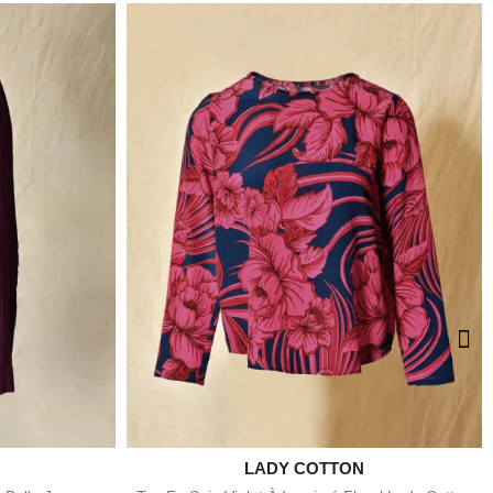

LADY COTTON
e
Aperçu rapide