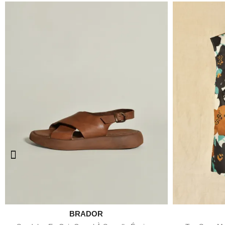

BRADOR
Aperçu rapide