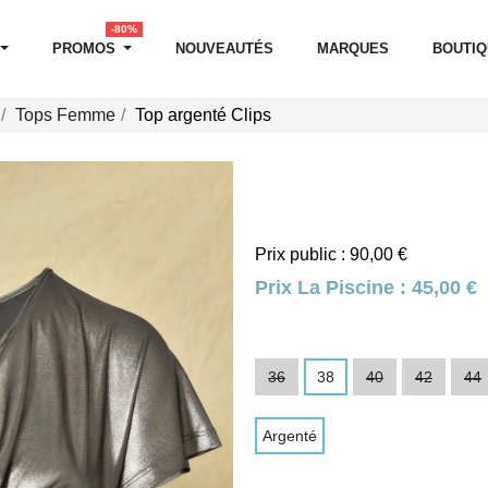
-80%
PROMOS
NOUVEAUTÉS
MARQUES
BOUTI
Tops Femme
Top argenté Clips
Prix public : 90,00 €
Prix La Piscine :
45,00 €
36
38
40
42
44
Argenté