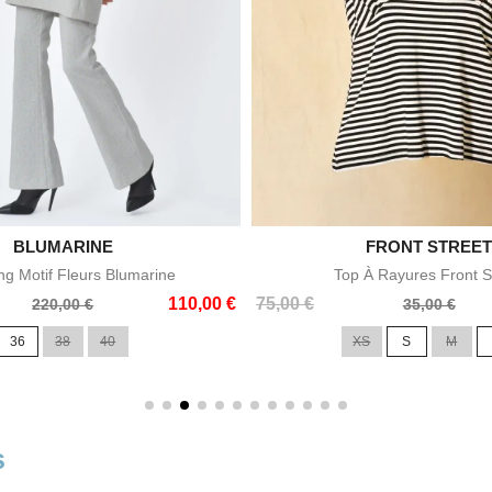

BLUMARINE

FRONT STREE
Aperçu rapide
Aperçu rapid
ng Motif Fleurs Blumarine
Top À Rayures Front S
Prix
Prix
110,00 €
75,00 €
220,00 €
35,00 €
de
36
38
40
XS
S
M
base
s