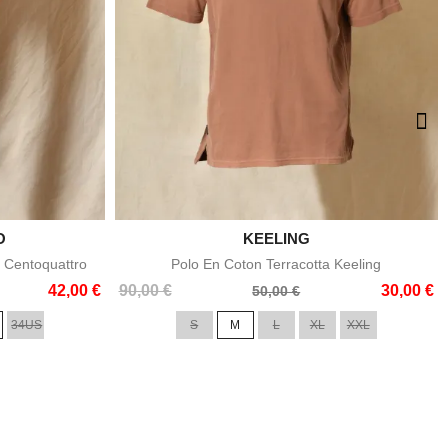
O

KEELING
e
Aperçu rapide
 Centoquattro
Polo En Coton Terracotta Keeling
Prix
Prix
42,00 €
90,00 €
30,00 €
50,00 €
de
34US
S
M
L
XL
XXL
base