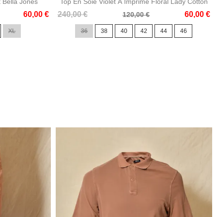
t Bella Jones
Top En Soie Violet À Imprimé Floral Lady Cotton
Prix
Prix
60,00 €
240,00 €
60,00 €
120,00 €
de
XL
36
38
40
42
44
46
base