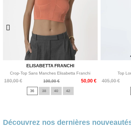
ELISABETTA FRANCHI

Aperçu rapide
Crop-Top Sans Manches Elisabetta Franchi
Top Lo
Prix
Prix
Prix
Prix
180,00 €
50,00 €
405,00 €
100,00 €
de
de
36
38
40
42
base
base
Découvrez nos dernières nouveauté