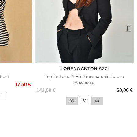
T
LORENA ANTONIAZZI

e
Aperçu rapide
treet
Top En Laine À Fils Transparents Lorena
Antoniazzi
17,50 €
Prix
143,00 €
60,00 €
L
36
38
40