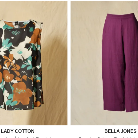

LADY COTTON

BELLA JONES
Aperçu rapide
Aperçu rapid