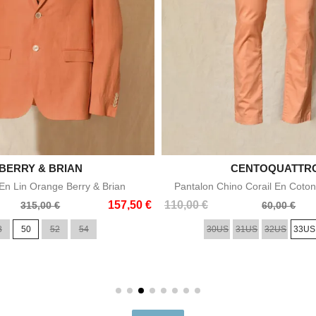

BERRY & BRIAN

CENTOQUATTR
Aperçu rapide
Aperçu rapid
n Lin Orange Berry & Brian
Pantalon Chino Corail En Coton
Prix
Prix
157,50 €
110,00 €
315,00 €
60,00 €
de
8
50
52
54
30US
31US
32US
33US
base