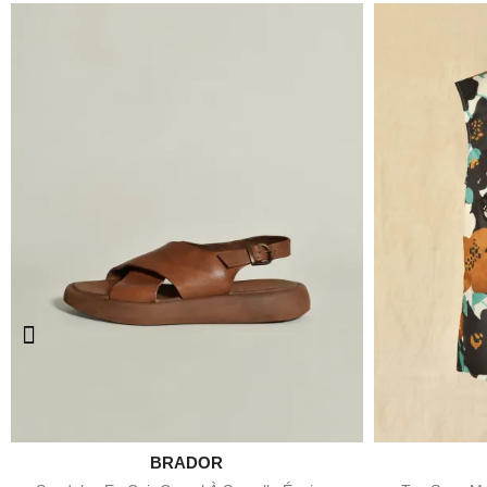

BRADOR
Aperçu rapide