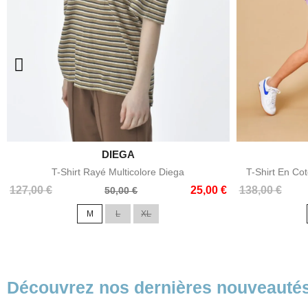

DIEGA
Aperçu rapide
T-Shirt Rayé Multicolore Diega
T-Shirt En Co
Prix
Prix
Prix
Prix
127,00 €
25,00 €
138,00 €
50,00 €
de
de
M
L
XL
base
base
Découvrez nos dernières nouveauté