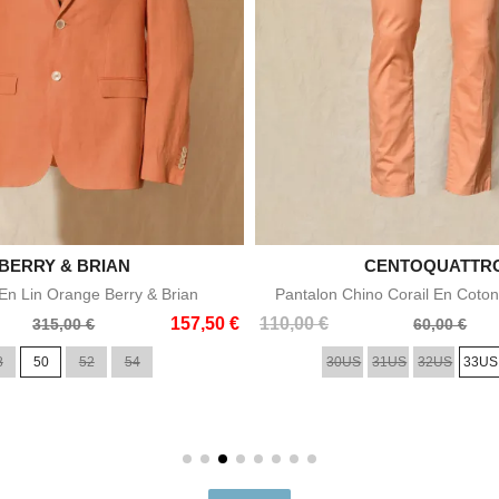

BERRY & BRIAN

CENTOQUATTR
Aperçu rapide
Aperçu rapid
n Lin Orange Berry & Brian
Pantalon Chino Corail En Coton
Prix
Prix
157,50 €
110,00 €
315,00 €
60,00 €
de
8
50
52
54
30US
31US
32US
33US
base