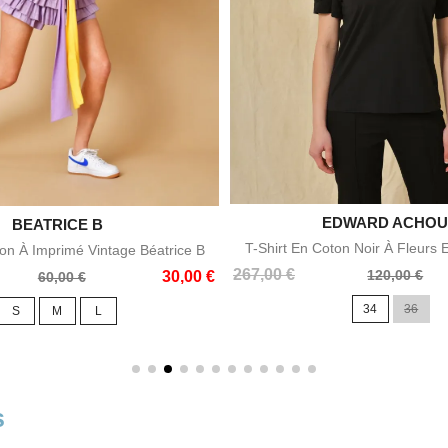
EDWARD ACHO

Aperçu rapid

BEATRICE B
Aperçu rapide
T-Shirt En Coton Noir À Fleurs
ton À Imprimé Vintage Béatrice B
Prix
Prix
267,00 €
120,00 €
30,00 €
60,00 €
de
34
36
S
M
L
base
s