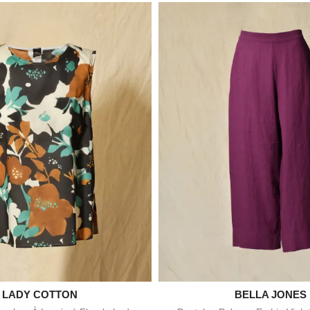

LADY COTTON

BELLA JONES
Aperçu rapide
Aperçu rapid