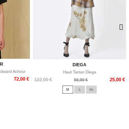
UR
e

DIEGA
Aperçu rapide
 Edward Achour
Haut Tartan Diega
72,00 €
Prix
Prix
122,00 €
25,00 €
50,00 €
de
M
L
XL
base