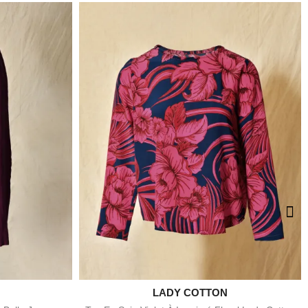

LADY COTTON
e
Aperçu rapide