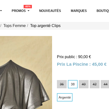
-80%
PROMOS
NOUVEAUTÉS
MARQUES
BOUTI
Tops Femme
Top argenté Clips
Prix public : 90,00 €
Prix La Piscine :
45,00 €
36
38
40
42
44
Argenté