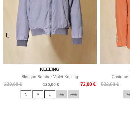

KEELING
Aperçu rapide
Blouson Bomber Violet Keeling
Costume E
Prix
Prix
Prix
Prix
220,00 €
72,00 €
522,00 €
120,00 €
de
de
S
M
L
XL
XXL
4
base
base