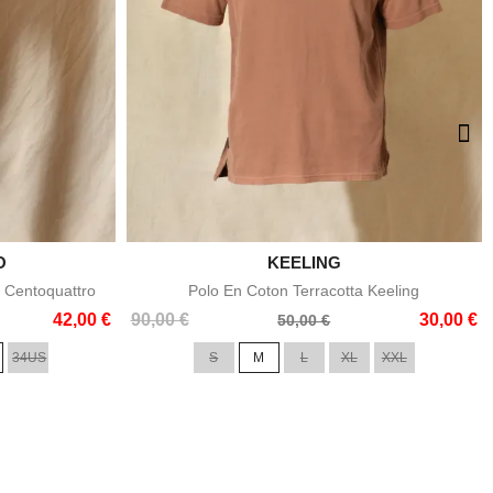
O

KEELING
e
Aperçu rapide
 Centoquattro
Polo En Coton Terracotta Keeling
Prix
Prix
42,00 €
90,00 €
30,00 €
50,00 €
de
34US
S
M
L
XL
XXL
base