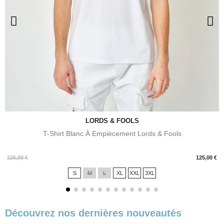
LORDS & FOOLS
T-Shirt Blanc À Empiècement Lords & Fools
Prix
225,00 €
125,00 €
S
M
L
XL
XXL
3XL
Découvrez nos dernières nouveautés