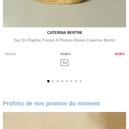
CATERINA BERTINI
Sac En Raphia Tressé À Plumes Noires Caterina Bertini
Prix
Prix
125,00 €
70,00 €
42,00 €
de
TU
base
Profitez de nos promos du moment