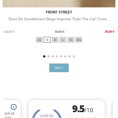
FRONT STREET
Short De Survêtement Beige Imprimé "Felix The Cat" Front...
Prix
Prix
139,00 €
60,00 €
30,00 €
de
XS
S
M
L
XL
XXL
base
Voir +