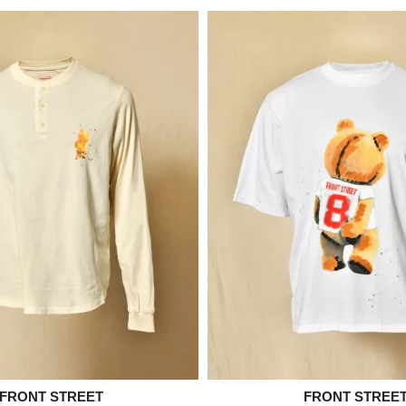

FRONT STREET

FRONT STREE
Aperçu rapide
Aperçu rapid