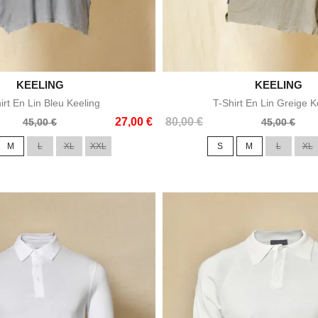

KEELING

KEELING
Aperçu rapide
Aperçu rapid
irt En Lin Bleu Keeling
T-Shirt En Lin Greige K
Prix
Prix
27,00 €
80,00 €
45,00 €
45,00 €
de
M
L
XL
XXL
S
M
L
XL
base