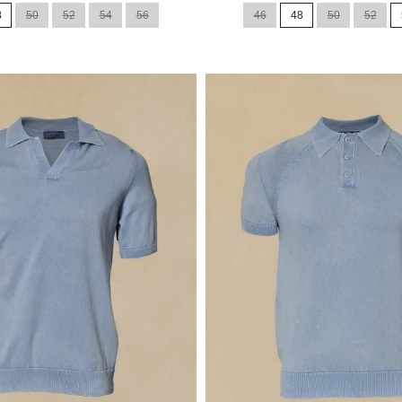
de
8
50
52
54
56
46
48
50
52
base