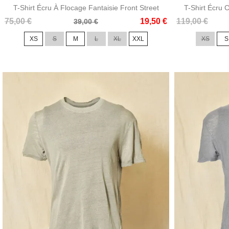
T-Shirt Écru À Flocage Fantaisie Front Street
T-Shirt Écru 
Prix
Prix
Prix
Prix
75,00 €
19,50 €
119,00 €
39,00 €
de
de
XS
S
M
L
XL
XXL
XS
S
base
base