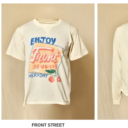

FRONT STREET
Aperçu rapide