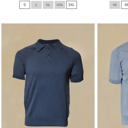
de
de
S
L
XL
XXL
3XL
46
4
base
base