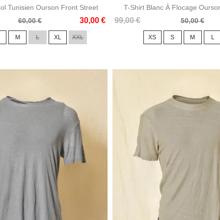
Col Tunisien Ourson Front Street
T-Shirt Blanc À Flocage Ourson
Prix
Prix
30,00 €
99,00 €
60,00 €
50,00 €
de
M
L
XL
XXL
XS
S
M
L
base