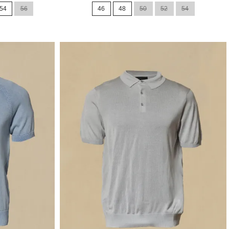
de
54
56
46
48
50
52
54
base