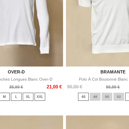

OVER-D

BRAMANTE
Aperçu rapide
Aperçu rapid
nches Longues Blanc Over-D
Polo À Col Boutonné Blanc
Prix
Prix
21,00 €
90,00 €
35,00 €
50,00 €
de
M
L
XL
XXL
46
48
50
52
base