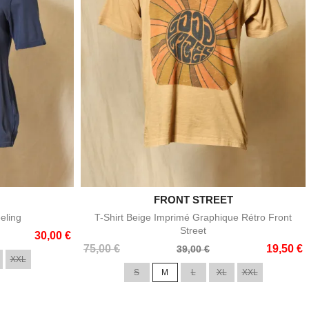

FRONT STREET
e
Aperçu rapide
eling
T-Shirt Beige Imprimé Graphique Rétro Front
Street
30,00 €
Prix
Prix
75,00 €
19,50 €
39,00 €
XXL
de
S
M
L
XL
XXL
base