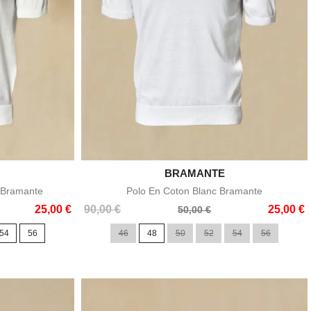

BRAMANTE
e
Aperçu rapide
 Bramante
Polo En Coton Blanc Bramante
Prix
Prix
25,00 €
90,00 €
25,00 €
50,00 €
de
54
56
46
48
50
52
54
56
base