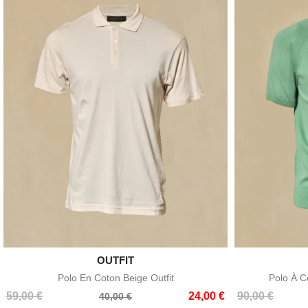

OUTFIT
Aperçu rapide
Polo En Coton Beige Outfit
Polo À C
Prix
Prix
Prix
Prix
59,00 €
24,00 €
90,00 €
40,00 €