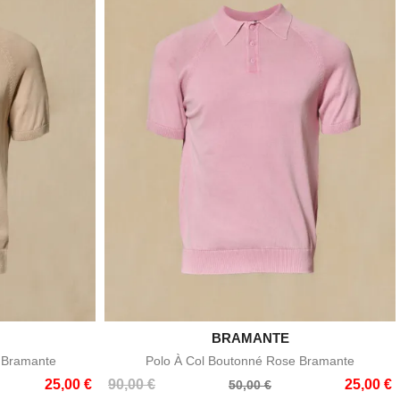

BRAMANTE
e
Aperçu rapide
 Bramante
Polo À Col Boutonné Rose Bramante
Prix
Prix
25,00 €
90,00 €
25,00 €
50,00 €