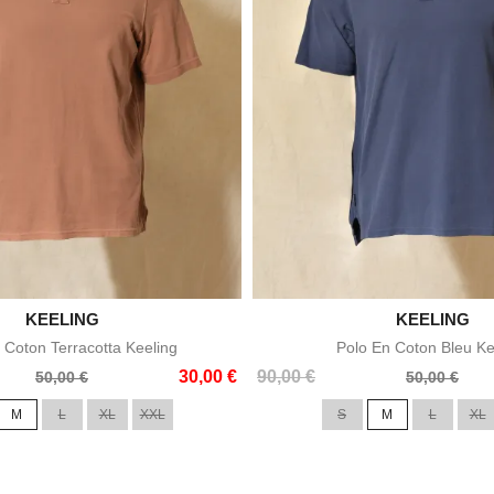

KEELING

KEELING
Aperçu rapide
Aperçu rapid
 Coton Terracotta Keeling
Polo En Coton Bleu Ke
Prix
Prix
30,00 €
90,00 €
50,00 €
50,00 €
de
M
L
XL
XXL
S
M
L
XL
base