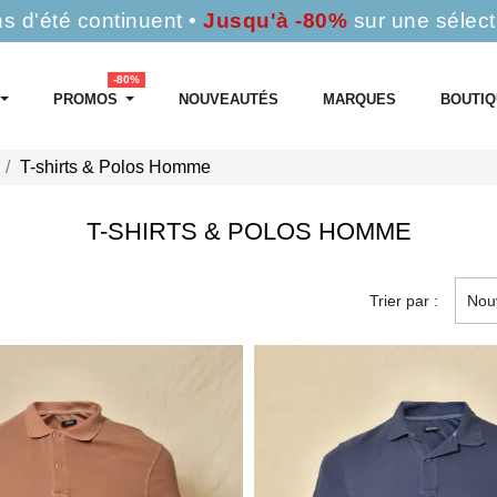
s d'été continuent •
Jusqu'à -80%
sur une sélect
-80%
PROMOS
NOUVEAUTÉS
MARQUES
BOUTI
T-shirts & Polos Homme
T-SHIRTS & POLOS HOMME
Trier par :
Nou