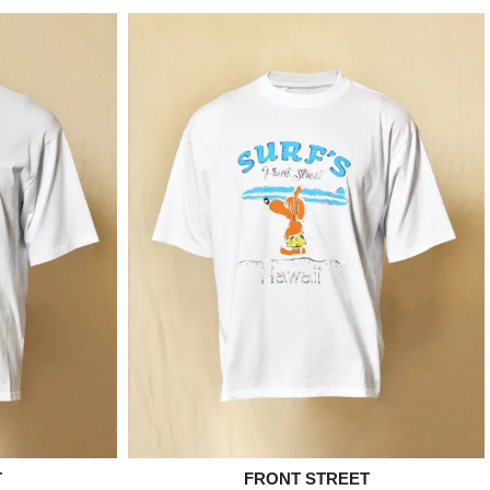
T

FRONT STREET
e
Aperçu rapide