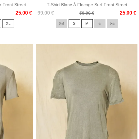
 Front Street
T-Shirt Blanc À Flocage Surf Front Street
Prix
Prix
25,00 €
99,00 €
25,00 €
50,00 €
de
XL
XS
S
M
L
XL
base