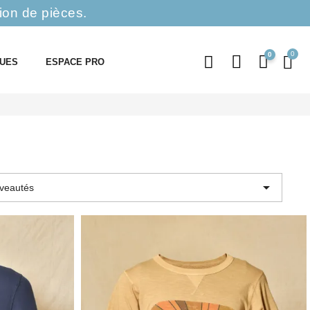
ion de pièces.
0
QUES
ESPACE PRO

veautés