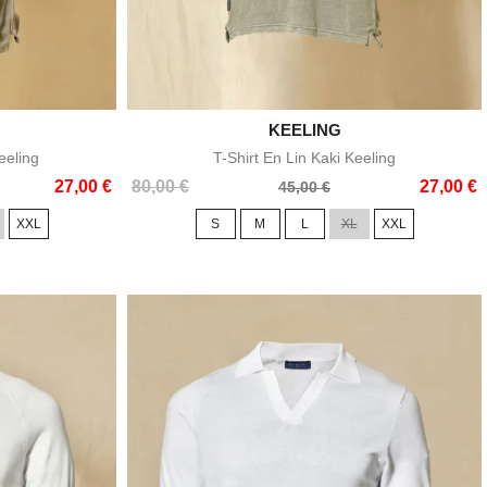

KEELING
e
Aperçu rapide
eeling
T-Shirt En Lin Kaki Keeling
Prix
Prix
27,00 €
80,00 €
27,00 €
45,00 €
de
XXL
S
M
L
XL
XXL
base