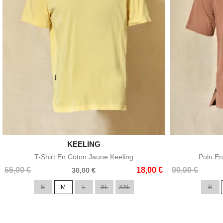

KEELING
Aperçu rapide
T-Shirt En Coton Jaune Keeling
Polo En
Prix
Prix
Prix
Prix
55,00 €
18,00 €
90,00 €
30,00 €
de
de
S
M
L
XL
XXL
S
base
base