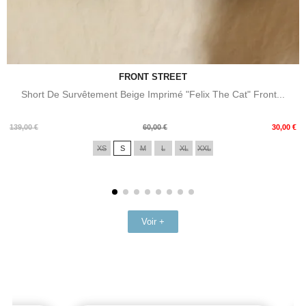
FRONT STREET
Short De Survêtement Beige Imprimé "Felix The Cat" Front...
Prix
Prix
139,00 €
60,00 €
30,00 €
de
XS
S
M
L
XL
XXL
base
Voir +