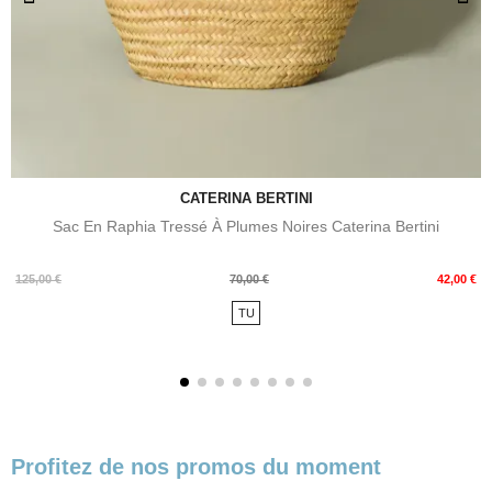
CATERINA BERTINI
Sac En Raphia Tressé À Plumes Noires Caterina Bertini
Prix
Prix
125,00 €
70,00 €
42,00 €
de
TU
base
Profitez de nos promos du moment