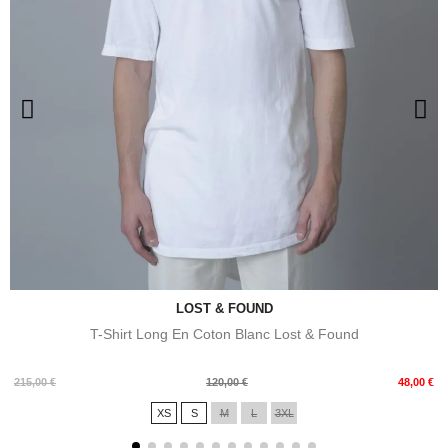
LOST & FOUND
T-Shirt Long En Coton Blanc Lost & Found
Prix
Prix
215,00 €
120,00 €
48,00 €
de
XS
S
M
L
3XL
base