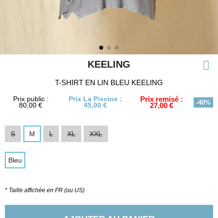
KEELING
T-SHIRT EN LIN BLEU KEELING
Prix public :
Prix La Piscine :
Prix remisé :
-40%
80,00 €
45,00 €
27,00 €
S
M
L
XL
XXL
Bleu
* Taille affichée en FR (ou US)