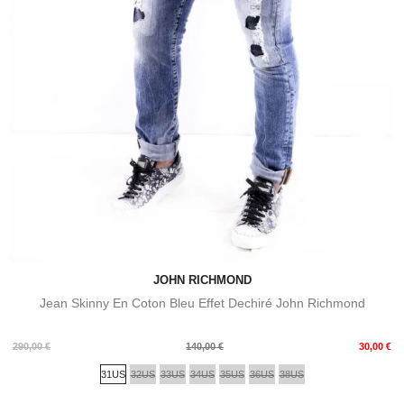
JOHN RICHMOND
Jean Skinny En Coton Bleu Effet Dechiré John Richmond
Prix
Prix
290,00 €
140,00 €
30,00 €
de
31US
32US
33US
34US
35US
36US
38US
base