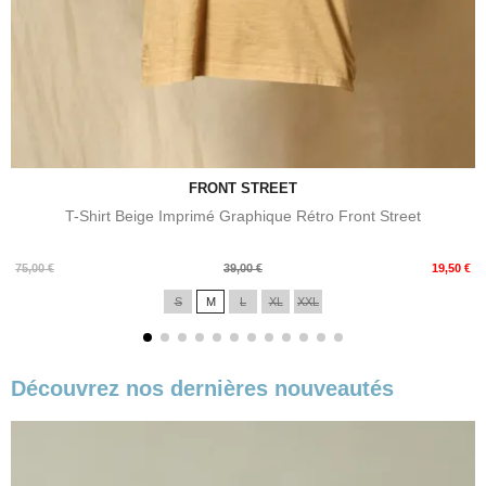
FRONT STREET
T-Shirt Beige Imprimé Graphique Rétro Front Street
Prix
Prix
75,00 €
39,00 €
19,50 €
de
S
M
L
XL
XXL
base
Découvrez nos dernières nouveautés