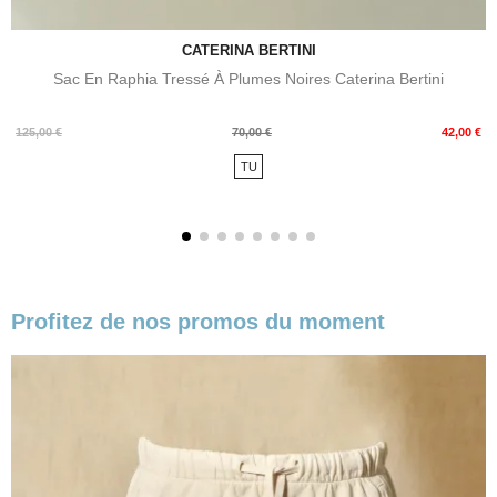
CATERINA BERTINI
Sac En Raphia Tressé À Plumes Noires Caterina Bertini
Prix
Prix
125,00 €
70,00 €
42,00 €
de
TU
base
Profitez de nos promos du moment