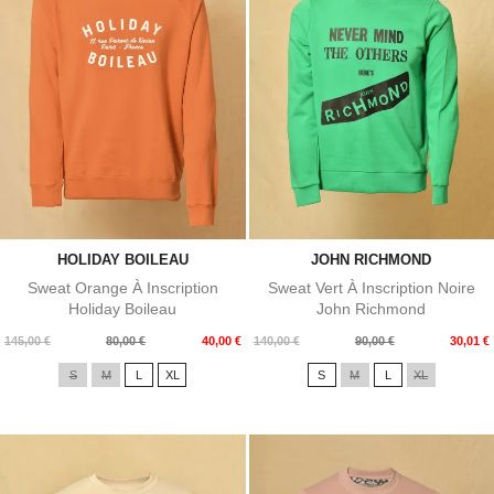
HOLIDAY BOILEAU
JOHN RICHMOND
Sweat Orange À Inscription
Sweat Vert À Inscription Noire
Holiday Boileau
John Richmond
Prix
Prix
Prix
Prix
145,00 €
80,00 €
40,00 €
140,00 €
90,00 €
30,01 €
de
de
S
M
L
XL
S
M
L
XL
base
base