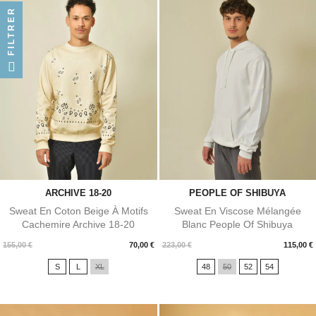
FILTRER
ARCHIVE 18-20
PEOPLE OF SHIBUYA
Sweat En Coton Beige À Motifs
Sweat En Viscose Mélangée
Cachemire Archive 18-20
Blanc People Of Shibuya
Prix
Prix
155,00 €
70,00 €
223,00 €
115,00 €
S
L
XL
48
50
52
54