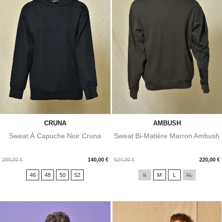
CRUNA
AMBUSH
Sweat À Capuche Noir Cruna
Sweat Bi-Matière Marron Ambush
Prix
Prix
280,00 €
140,00 €
624,00 €
220,00 €
46
48
50
52
S
M
L
XL