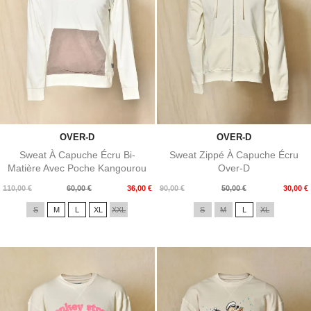
OVER-D
OVER-D
Sweat À Capuche Écru Bi-
Sweat Zippé À Capuche Écru
Matière Avec Poche Kangourou
Over-D
Over-D
Prix
Prix
Prix
Prix
110,00 €
60,00 €
36,00 €
90,00 €
50,00 €
30,00 €
de
de
S
M
L
XL
XXL
S
M
L
XL
base
base