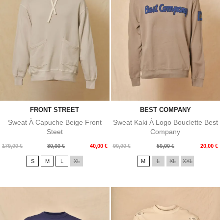
FRONT STREET
BEST COMPANY
Sweat À Capuche Beige Front
Sweat Kaki À Logo Bouclette Best
Steet
Company
Prix
Prix
Prix
Prix
179,00 €
80,00 €
40,00 €
90,00 €
50,00 €
20,00 €
de
de
S
M
L
XL
M
L
XL
XXL
base
base