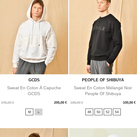
GCDS
PEOPLE OF SHIBUYA
Sweat En Coton À Capuche
Sweat En Coton Mélangé Noir
GCDS
People Of Shibuya
Prix
Prix
345,00 €
205,00 €
199,00 €
100,00 €
M
L
48
50
52
54