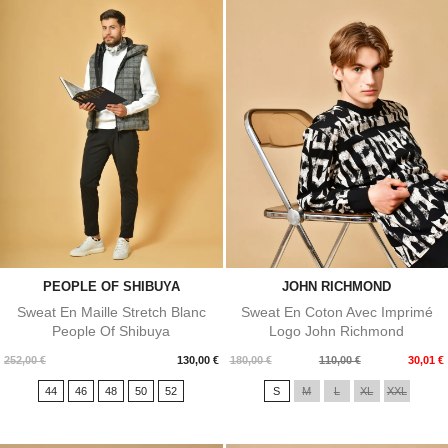
PEOPLE OF SHIBUYA
JOHN RICHMOND
Sweat En Maille Stretch Blanc
Sweat En Coton Avec Imprimé
People Of Shibuya
Logo John Richmond
Prix
Prix
Prix
252,00 €
130,00 €
180,00 €
110,00 €
30,01 €
de
44
46
48
50
52
S
M
L
XL
XXL
base