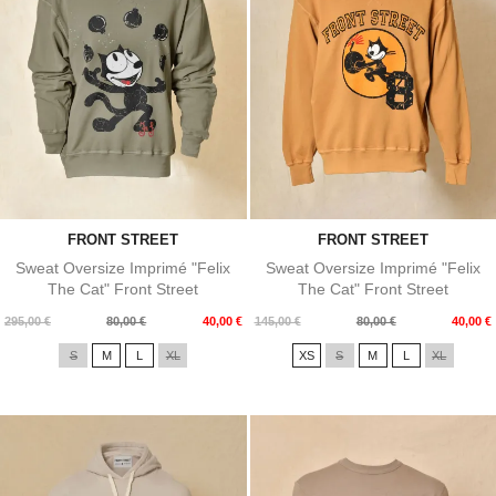
FRONT STREET
FRONT STREET
Sweat Oversize Imprimé "Felix
Sweat Oversize Imprimé "Felix
The Cat" Front Street
The Cat" Front Street
Prix
Prix
Prix
Prix
295,00 €
80,00 €
40,00 €
145,00 €
80,00 €
40,00 €
de
de
S
M
L
XL
XS
S
M
L
XL
base
base