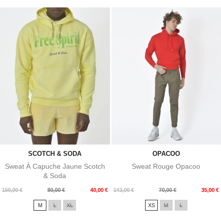
SCOTCH & SODA
OPACOO
Sweat À Capuche Jaune Scotch
Sweat Rouge Opacoo
& Soda
Prix
Prix
Prix
Prix
150,00 €
80,00 €
40,00 €
143,00 €
70,00 €
35,00 €
de
de
M
L
XL
XS
M
L
base
base