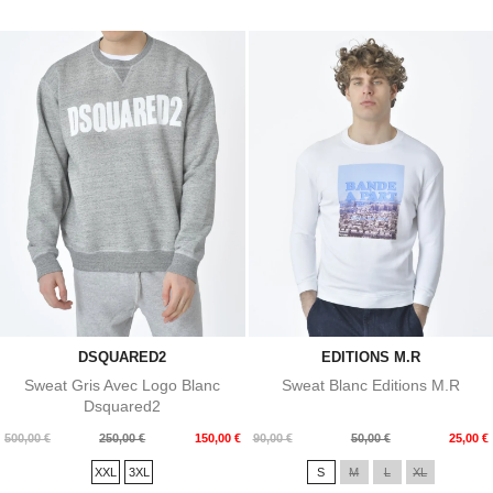
DSQUARED2
EDITIONS M.R
Sweat Gris Avec Logo Blanc
Sweat Blanc Editions M.R
Dsquared2
Prix
Prix
Prix
Prix
500,00 €
250,00 €
150,00 €
90,00 €
50,00 €
25,00 €
de
de
XXL
3XL
S
M
L
XL
base
base