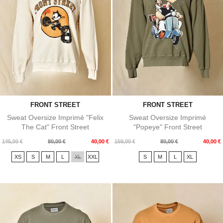
FRONT STREET
FRONT STREET
Sweat Oversize Imprimé "Felix
Sweat Oversize Imprimé
The Cat" Front Street
"Popeye" Front Street
Prix
Prix
Prix
Prix
145,00 €
80,00 €
40,00 €
159,00 €
80,00 €
40,00 €
de
de
XS
S
M
L
XL
XXL
S
M
L
XL
base
base