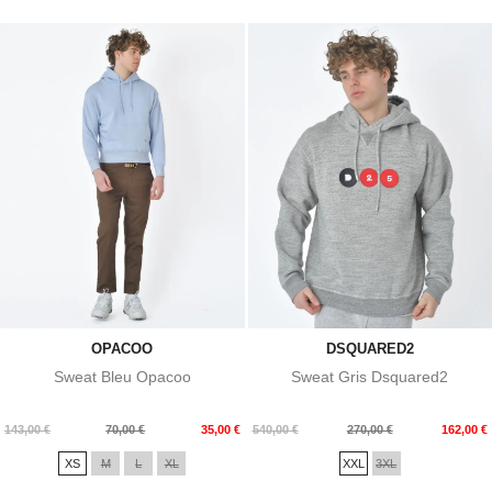
OPACOO
DSQUARED2
Sweat Bleu Opacoo
Sweat Gris Dsquared2
Prix
Prix
Prix
Prix
143,00 €
70,00 €
35,00 €
540,00 €
270,00 €
162,00 €
de
de
XS
M
L
XL
XXL
3XL
base
base