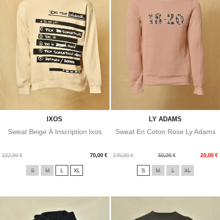
IXOS
LY ADAMS
Sweat Beige À Inscription Ixos
Sweat En Coton Rose Ly Adams
Prix
Prix
Prix
222,00 €
70,00 €
145,00 €
50,00 €
20,00 €
de
S
M
L
XL
S
M
L
XL
base