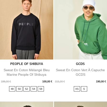
PEOPLE OF SHIBUYA
GCDS
Sweat En Coton Mélangé Bleu
Sweat En Coton Vert À Capuche
Marine People Of Shibuya
GCDS
Prix
Prix
199,00 €
100,00 €
315,00 €
190,00 €
48
50
52
54
58
XS
S