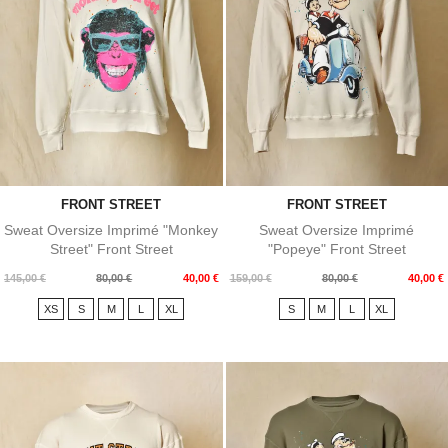
FRONT STREET
FRONT STREET
Sweat Oversize Imprimé "Monkey
Sweat Oversize Imprimé
Street" Front Street
"Popeye" Front Street
Prix
Prix
Prix
Prix
145,00 €
80,00 €
40,00 €
159,00 €
80,00 €
40,00 €
de
de
XS
S
M
L
XL
S
M
L
XL
base
base