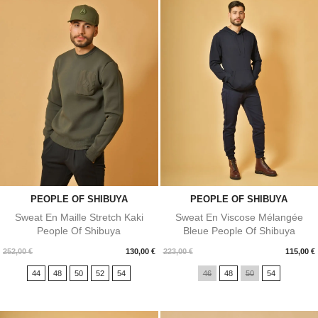
PEOPLE OF SHIBUYA
PEOPLE OF SHIBUYA
Sweat En Maille Stretch Kaki
Sweat En Viscose Mélangée
People Of Shibuya
Bleue People Of Shibuya
Prix
Prix
252,00 €
130,00 €
223,00 €
115,00 €
44
48
50
52
54
46
48
50
54