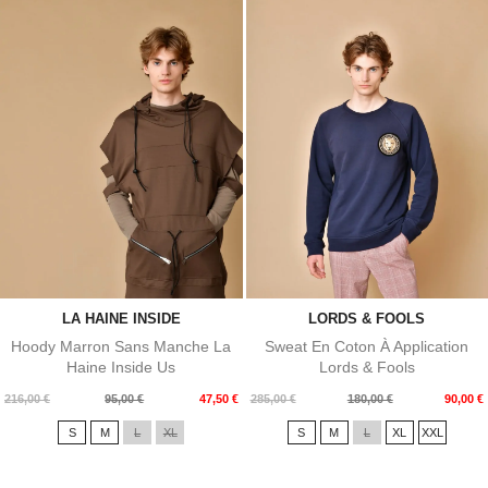
LA HAINE INSIDE
LORDS & FOOLS
Hoody Marron Sans Manche La
Sweat En Coton À Application
Haine Inside Us
Lords & Fools
Prix
Prix
Prix
Prix
216,00 €
95,00 €
47,50 €
285,00 €
180,00 €
90,00 €
de
de
S
M
L
XL
S
M
L
XL
XXL
base
base