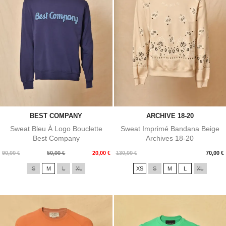
BEST COMPANY
ARCHIVE 18-20
Sweat Bleu À Logo Bouclette
Sweat Imprimé Bandana Beige
Best Company
Archives 18-20
Prix
Prix
Prix
90,00 €
50,00 €
20,00 €
130,00 €
70,00 €
de
S
M
L
XL
XS
S
M
L
XL
base