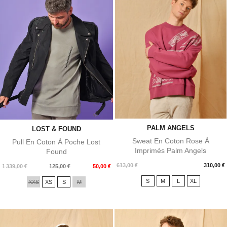
PALM ANGELS
LOST & FOUND
Sweat En Coton Rose À
Pull En Coton À Poche Lost
Imprimés Palm Angels
Found
Prix
613,00 €
310,00 €
Prix
Prix
1 339,00 €
125,00 €
50,00 €
de
S
M
L
XL
XXS
XS
S
M
base