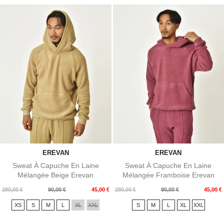
EREVAN
EREVAN
Sweat À Capuche En Laine
Sweat À Capuche En Laine
Mélangée Beige Erevan
Mélangée Framboise Erevan
Prix
Prix
Prix
Prix
280,00 €
90,00 €
45,00 €
280,00 €
90,00 €
45,00 €
de
de
XS
S
M
L
XL
XXL
S
M
L
XL
XXL
base
base