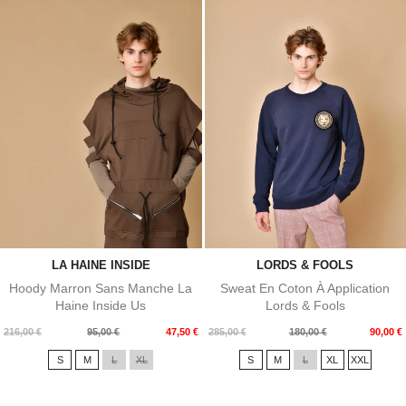
LA HAINE INSIDE
LORDS & FOOLS
Hoody Marron Sans Manche La
Sweat En Coton À Application
Haine Inside Us
Lords & Fools
Prix
Prix
Prix
Prix
216,00 €
95,00 €
47,50 €
285,00 €
180,00 €
90,00 €
de
de
S
M
L
XL
S
M
L
XL
XXL
base
base