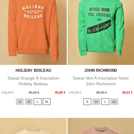
HOLIDAY BOILEAU
JOHN RICHMOND
Sweat Orange À Inscription
Sweat Vert À Inscription Noire
Holiday Boileau
John Richmond
Prix
Prix
Prix
Prix
145,00 €
80,00 €
40,00 €
140,00 €
90,00 €
30,01 €
de
de
S
M
L
XL
S
M
L
XL
base
base