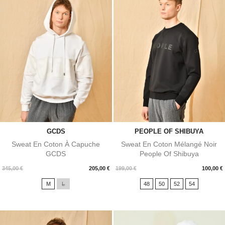
GCDS
PEOPLE OF SHIBUYA
Sweat En Coton À Capuche
Sweat En Coton Mélangé Noir
GCDS
People Of Shibuya
Prix
Prix
345,00 €
205,00 €
199,00 €
100,00 €
M
L
48
50
52
54