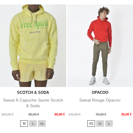
SCOTCH & SODA
OPACOO
Sweat À Capuche Jaune Scotch
Sweat Rouge Opacoo
& Soda
Prix
Prix
Prix
Prix
150,00 €
80,00 €
40,00 €
143,00 €
70,00 €
35,00 €
de
de
M
L
XL
XS
M
L
base
base