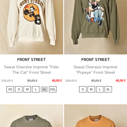
FRONT STREET
FRONT STREET
Sweat Oversize Imprimé "Felix
Sweat Oversize Imprimé
The Cat" Front Street
"Popeye" Front Street
Prix
Prix
Prix
Prix
145,00 €
80,00 €
40,00 €
159,00 €
80,00 €
40,00 €
de
de
XS
S
M
L
XL
XXL
S
M
L
XL
base
base