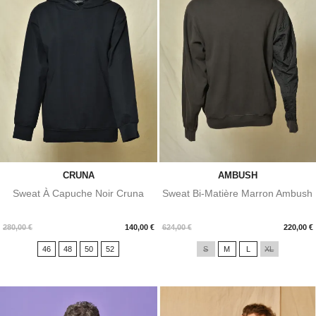
CRUNA
AMBUSH
Sweat À Capuche Noir Cruna
Sweat Bi-Matière Marron Ambush
Prix
Prix
280,00 €
140,00 €
624,00 €
220,00 €
46
48
50
52
S
M
L
XL