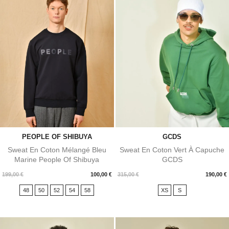
PEOPLE OF SHIBUYA
GCDS
Sweat En Coton Mélangé Bleu
Sweat En Coton Vert À Capuche
Marine People Of Shibuya
GCDS
Prix
Prix
199,00 €
100,00 €
315,00 €
190,00 €
48
50
52
54
58
XS
S