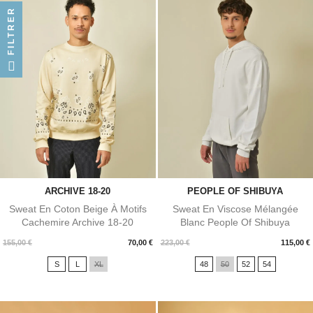
FILTRER
ARCHIVE 18-20
PEOPLE OF SHIBUYA
Sweat En Coton Beige À Motifs
Sweat En Viscose Mélangée
Cachemire Archive 18-20
Blanc People Of Shibuya
Prix
Prix
155,00 €
70,00 €
223,00 €
115,00 €
S
L
XL
48
50
52
54