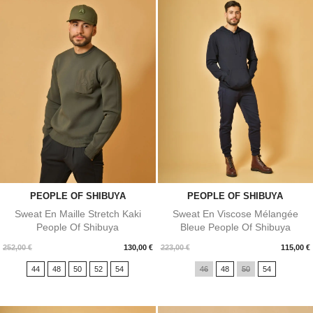
PEOPLE OF SHIBUYA
PEOPLE OF SHIBUYA
Sweat En Maille Stretch Kaki
Sweat En Viscose Mélangée
People Of Shibuya
Bleue People Of Shibuya
Prix
Prix
252,00 €
130,00 €
223,00 €
115,00 €
44
48
50
52
54
46
48
50
54