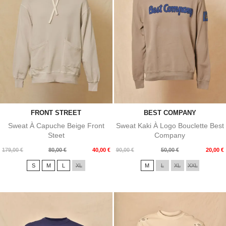
FRONT STREET
BEST COMPANY
Sweat À Capuche Beige Front
Sweat Kaki À Logo Bouclette Best
Steet
Company
Prix
Prix
Prix
Prix
179,00 €
80,00 €
40,00 €
90,00 €
50,00 €
20,00 €
de
de
S
M
L
XL
M
L
XL
XXL
base
base