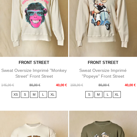
FRONT STREET
FRONT STREET
Sweat Oversize Imprimé "Monkey
Sweat Oversize Imprimé
Street" Front Street
"Popeye" Front Street
Prix
Prix
Prix
Prix
145,00 €
80,00 €
40,00 €
159,00 €
80,00 €
40,00 €
de
de
XS
S
M
L
XL
S
M
L
XL
base
base