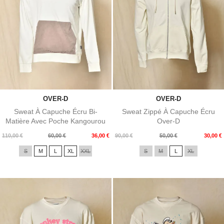
OVER-D
OVER-D
Sweat À Capuche Écru Bi-
Sweat Zippé À Capuche Écru
Matière Avec Poche Kangourou
Over-D
Over-D
Prix
Prix
Prix
Prix
110,00 €
60,00 €
36,00 €
90,00 €
50,00 €
30,00 €
de
de
S
M
L
XL
XXL
S
M
L
XL
base
base