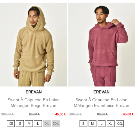
EREVAN
EREVAN
Sweat À Capuche En Laine
Sweat À Capuche En Laine
Mélangée Beige Erevan
Mélangée Framboise Erevan
Prix
Prix
Prix
Prix
280,00 €
90,00 €
45,00 €
280,00 €
90,00 €
45,00 €
de
de
XS
S
M
L
XL
XXL
S
M
L
XL
XXL
base
base