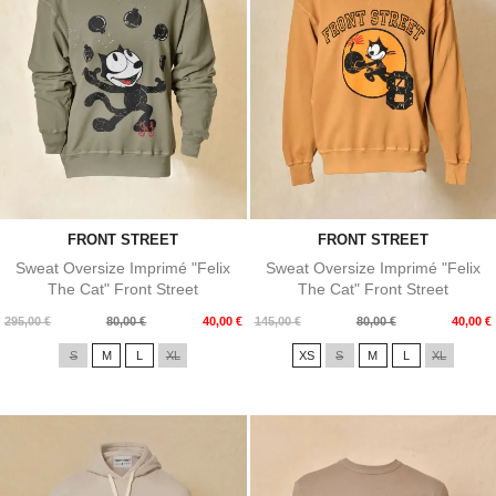
FRONT STREET
FRONT STREET
Sweat Oversize Imprimé "Felix
Sweat Oversize Imprimé "Felix
The Cat" Front Street
The Cat" Front Street
Prix
Prix
Prix
Prix
295,00 €
80,00 €
40,00 €
145,00 €
80,00 €
40,00 €
de
de
S
M
L
XL
XS
S
M
L
XL
base
base