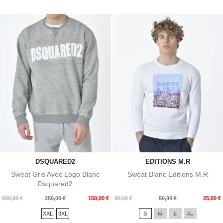
DSQUARED2
EDITIONS M.R
Sweat Gris Avec Logo Blanc
Sweat Blanc Editions M.R
Dsquared2
Prix
Prix
Prix
Prix
500,00 €
250,00 €
150,00 €
90,00 €
50,00 €
25,00 €
de
de
XXL
3XL
S
M
L
XL
base
base