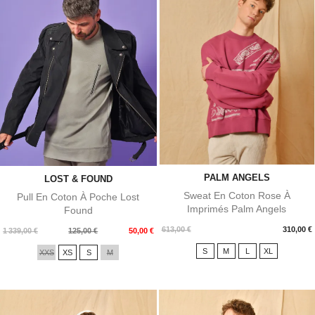
PALM ANGELS
LOST & FOUND
Sweat En Coton Rose À
Pull En Coton À Poche Lost
Imprimés Palm Angels
Found
Prix
613,00 €
310,00 €
Prix
Prix
1 339,00 €
125,00 €
50,00 €
de
S
M
L
XL
XXS
XS
S
M
base