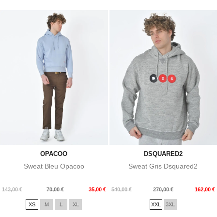
OPACOO
DSQUARED2
Sweat Bleu Opacoo
Sweat Gris Dsquared2
Prix
Prix
Prix
Prix
143,00 €
70,00 €
35,00 €
540,00 €
270,00 €
162,00 €
de
de
XS
M
L
XL
XXL
3XL
base
base