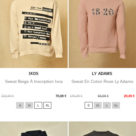
IXOS
LY ADAMS
Sweat Beige À Inscription Ixos
Sweat En Coton Rose Ly Adams
Prix
Prix
Prix
222,00 €
70,00 €
145,00 €
50,00 €
20,00 €
de
S
M
L
XL
S
M
L
XL
base