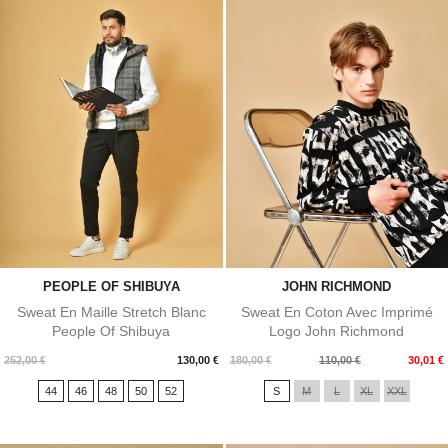
PEOPLE OF SHIBUYA
JOHN RICHMOND
Sweat En Maille Stretch Blanc
Sweat En Coton Avec Imprimé
People Of Shibuya
Logo John Richmond
Prix
Prix
Prix
252,00 €
130,00 €
180,00 €
110,00 €
30,01 €
de
44
46
48
50
52
S
M
L
XL
XXL
base