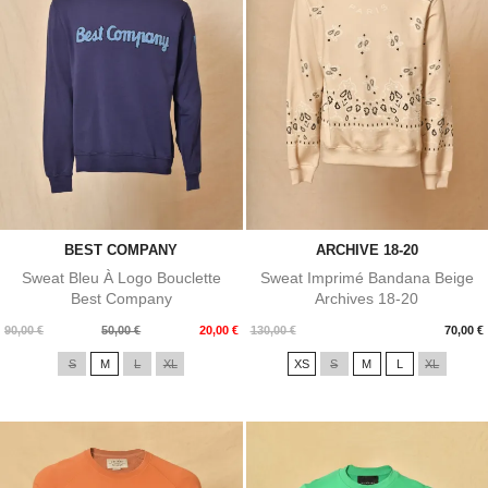
BEST COMPANY
ARCHIVE 18-20
Sweat Bleu À Logo Bouclette
Sweat Imprimé Bandana Beige
Best Company
Archives 18-20
Prix
Prix
Prix
90,00 €
50,00 €
20,00 €
130,00 €
70,00 €
de
S
M
L
XL
XS
S
M
L
XL
base