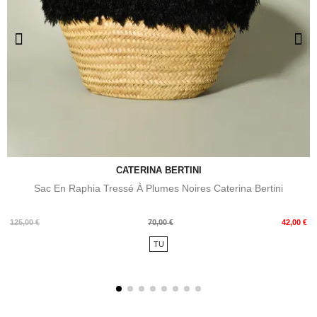
CATERINA BERTINI
Sac En Raphia Tressé À Plumes Noires Caterina Bertini
Prix
Prix
125,00 €
70,00 €
42,00 €
de
TU
base