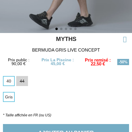
MYTHS
BERMUDA GRIS LIVE CONCEPT
Prix public :
Prix La Piscine :
Prix remisé :
-50%
90,00 €
45,00 €
22,50 €
40
44
Gris
* Taille affichée en FR (ou US)