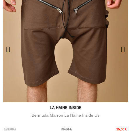
LA HAINE INSIDE
Bermuda Marron La Haine Inside Us
Prix
Prix
171,00 €
70,00 €
35,00 €