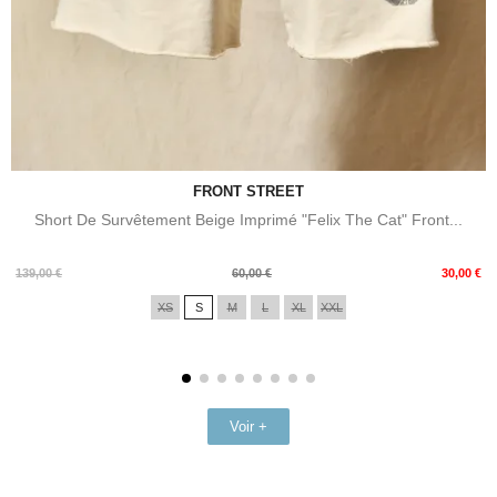
FRONT STREET
Short De Survêtement Beige Imprimé "Felix The Cat" Front...
Prix
Prix
139,00 €
60,00 €
30,00 €
de
XS
S
M
L
XL
XXL
base
Voir +