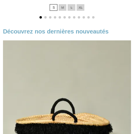
de
S
M
L
XL
base
Découvrez nos dernières nouveautés