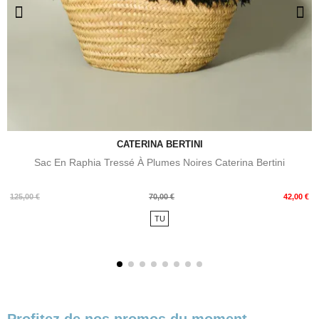
CATERINA BERTINI
Sac En Raphia Tressé À Plumes Noires Caterina Bertini
Prix
Prix
125,00 €
70,00 €
42,00 €
de
TU
base
Profitez de nos promos du moment