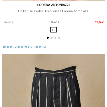
LORENA ANTONIAZZI
Collier De Perles Turquoises Lorena Antoniazzi
Prix
Prix
316,00 €
155,00 €
77,50 €
de
TU
base
Vous aimerez aussi