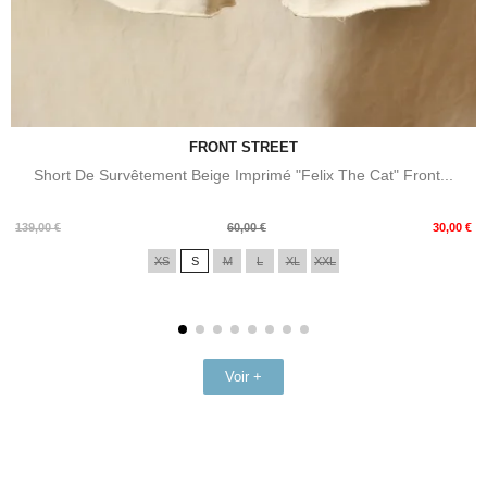
FRONT STREET
Short De Survêtement Beige Imprimé "Felix The Cat" Front...
Prix
Prix
139,00 €
60,00 €
30,00 €
de
XS
S
M
L
XL
XXL
base
Voir +