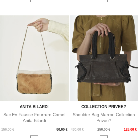
ANITA BILARDI
COLLECTION PRIVEE?
Sac En Fausse Fourrure Camel
Shoulder Bag Marron Collection
Anita Bilardi
Privee?
Prix
Prix
Prix
156,00 €
80,00 €
480,00 €
250,00 €
125,00 €
de