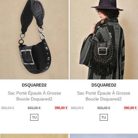
DSQUARED2
DSQUARED2
Sac Porté Épaule À Grosse
Sac Porté Épaule À Grosse
Boucle Dsquared2
Boucle Dsquared2
Prix
Prix
Prix
Prix
990,00 €
650,00 €
390,00 €
990,00 €
650,00 €
390,00 €
de
de
TU
TU
base
base