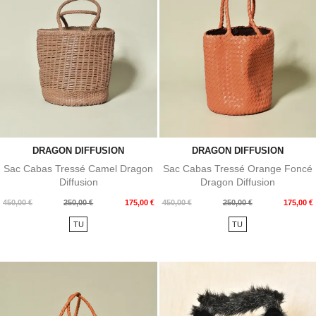
DRAGON DIFFUSION
DRAGON DIFFUSION
Sac Cabas Tressé Camel Dragon
Sac Cabas Tressé Orange Foncé
Diffusion
Dragon Diffusion
Prix
Prix
Prix
Prix
450,00 €
250,00 €
175,00 €
450,00 €
250,00 €
175,00 €
de
de
TU
TU
base
base