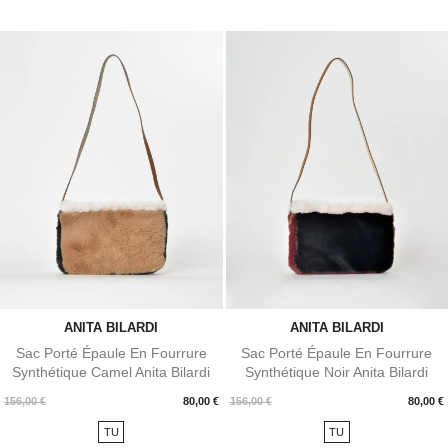
ANITA BILARDI
ANITA BILARDI
Sac Porté Épaule En Fourrure
Sac Porté Épaule En Fourrure
Synthétique Camel Anita Bilardi
Synthétique Noir Anita Bilardi
Prix
Prix
156,00 €
80,00 €
156,00 €
80,00 €
TU
TU