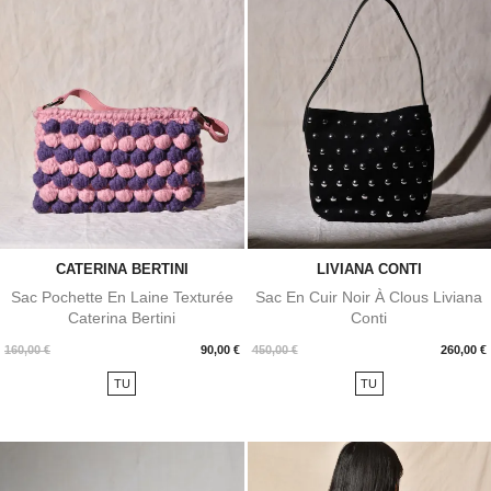
CATERINA BERTINI
LIVIANA CONTI
Sac Pochette En Laine Texturée
Sac En Cuir Noir À Clous Liviana
Caterina Bertini
Conti
Prix
Prix
160,00 €
90,00 €
450,00 €
260,00 €
TU
TU