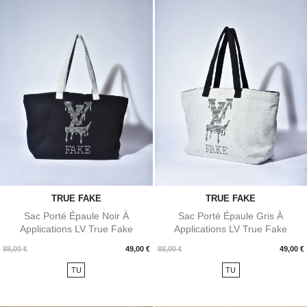
TRUE FAKE
TRUE FAKE
Sac Porté Épaule Noir À
Sac Porté Épaule Gris À
Applications LV True Fake
Applications LV True Fake
Prix
Prix
88,00 €
49,00 €
88,00 €
49,00 €
TU
TU