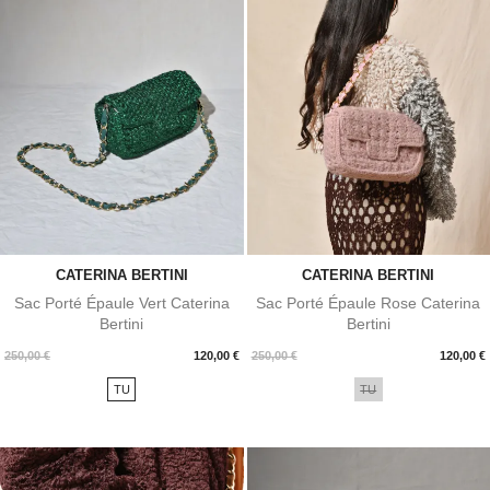
CATERINA BERTINI
CATERINA BERTINI
Sac Porté Épaule Vert Caterina
Sac Porté Épaule Rose Caterina
Bertini
Bertini
Prix
Prix
250,00 €
120,00 €
250,00 €
120,00 €
TU
TU