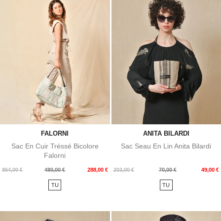
FALORNI
ANITA BILARDI
Sac En Cuir Tréssé Bicolore
Sac Seau En Lin Anita Bilardi
Falorni
Prix
Prix
Prix
Prix
864,00 €
480,00 €
288,00 €
203,00 €
70,00 €
49,00 €
de
de
TU
TU
base
base