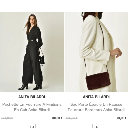
ANITA BILARDI
ANITA BILARDI
Pochette En Fourrure À Finitions
Sac Porté Épaule En Fausse
En Cuir Anita Bilardi
Fourrure Bordeaux Anita Bilardi
Prix
Prix
161,00 €
80,00 €
185,00 €
70,00 €
TU
TU