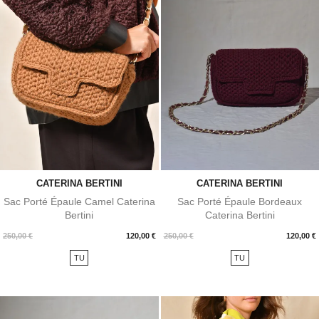
CATERINA BERTINI
CATERINA BERTINI
Sac Porté Épaule Camel Caterina
Sac Porté Épaule Bordeaux
Bertini
Caterina Bertini
Prix
Prix
250,00 €
120,00 €
250,00 €
120,00 €
TU
TU