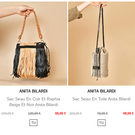
ANITA BILARDI
ANITA BILARDI
Sac Seau En Cuir Et Raphia
Sac Seau En Toile Anita Bilardi
Beige Et Noir Anita Bilardi
Prix
Prix
Prix
Prix
249,00 €
130,00 €
65,00 €
203,00 €
70,00 €
49,00 €
de
de
TU
TU
base
base