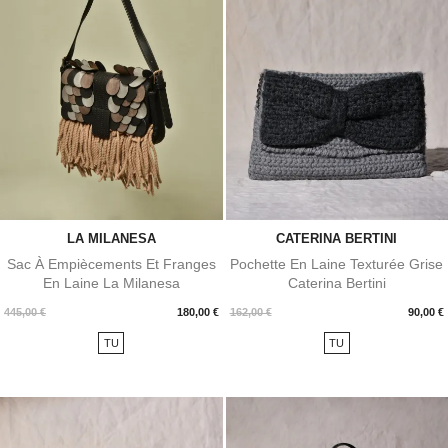
LA MILANESA
CATERINA BERTINI
Sac À Empiècements Et Franges
Pochette En Laine Texturée Grise
En Laine La Milanesa
Caterina Bertini
Prix
Prix
445,00 €
180,00 €
162,00 €
90,00 €
TU
TU