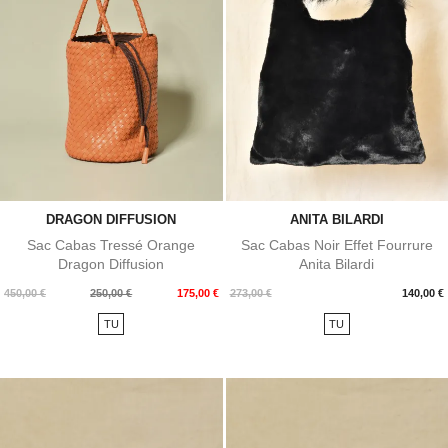
DRAGON DIFFUSION
ANITA BILARDI
Sac Cabas Tressé Orange
Sac Cabas Noir Effet Fourrure
Dragon Diffusion
Anita Bilardi
Prix
Prix
Prix
450,00 €
250,00 €
175,00 €
273,00 €
140,00 €
de
TU
TU
base