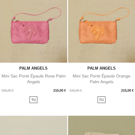
PALM ANGELS
PALM ANGELS
Mini Sac Porté Épaule Rose Palm
Mini Sac Porté Épaule Orange
Angels
Palm Angels
Prix
Prix
425,00 €
215,00 €
425,00 €
215,00 €
TU
TU