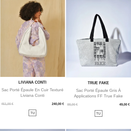
LIVIANA CONTI
TRUE FAKE
Sac Porté Épaule En Cuir Texturé
Sac Porté Épaule Gris À
Liviana Conti
Applications FF True Fake
Prix
451,00 €
240,00 €
Prix
88,00 €
49,00 €
TU
TU