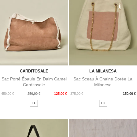
CARDITOSALE
LA MILANESA
Sac Porté Épaule En Daim Camel
Sac Sceau À Chaine Dorée La
Carditosale
Milanesa
Prix
Prix
Prix
450,00 €
250,00 €
125,00 €
375,00 €
150,00 €
de
TU
TU
base