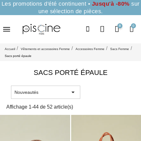
Les promotions d'été continuent •
Jusqu'à -80%
sur
une sélection de pièces.
0
Accueil
Vêtements et accessoires Femme
Accessoires Femme
Sacs Femme
Sacs porté épaule
SACS PORTÉ ÉPAULE

Nouveautés
Affichage 1-44 de 52 article(s)