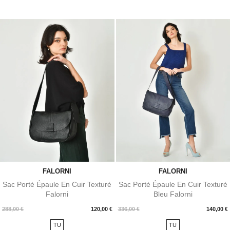
FALORNI
FALORNI
Sac Porté Épaule En Cuir Texturé
Sac Porté Épaule En Cuir Texturé
Falorni
Bleu Falorni
Prix
Prix
288,00 €
120,00 €
336,00 €
140,00 €
TU
TU