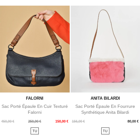
FALORNI
ANITA BILARDI
Sac Porté Épaule En Cuir Texturé
Sac Porté Épaule En Fourrure
Falorni
Synthétique Anita Bilardi
Prix
Prix
Prix
450,00 €
250,00 €
150,00 €
156,00 €
80,00 €
de
TU
TU
base