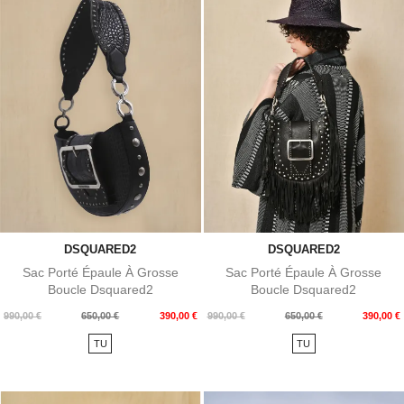
DSQUARED2
DSQUARED2
Sac Porté Épaule À Grosse
Sac Porté Épaule À Grosse
Boucle Dsquared2
Boucle Dsquared2
Prix
Prix
Prix
Prix
990,00 €
650,00 €
390,00 €
990,00 €
650,00 €
390,00 €
de
de
TU
TU
base
base