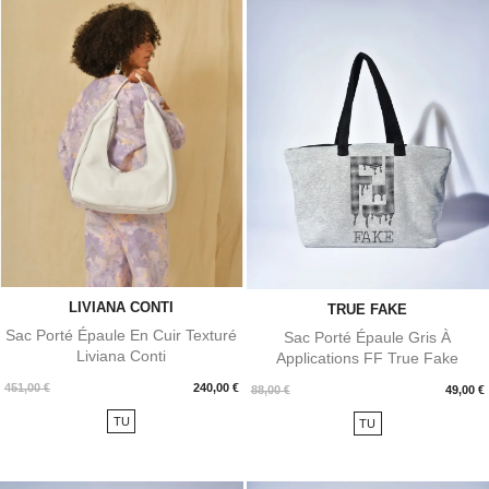
LIVIANA CONTI
TRUE FAKE
Sac Porté Épaule En Cuir Texturé
Sac Porté Épaule Gris À
Liviana Conti
Applications FF True Fake
Prix
451,00 €
240,00 €
Prix
88,00 €
49,00 €
TU
TU