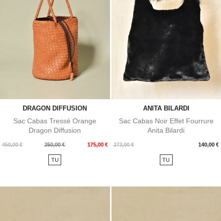
DRAGON DIFFUSION
ANITA BILARDI
Sac Cabas Tressé Orange
Sac Cabas Noir Effet Fourrure
Dragon Diffusion
Anita Bilardi
Prix
Prix
Prix
450,00 €
250,00 €
175,00 €
273,00 €
140,00 €
de
TU
TU
base