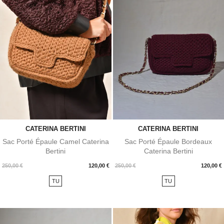
CATERINA BERTINI
CATERINA BERTINI
Sac Porté Épaule Camel Caterina
Sac Porté Épaule Bordeaux
Bertini
Caterina Bertini
Prix
Prix
250,00 €
120,00 €
250,00 €
120,00 €
TU
TU