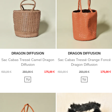
DRAGON DIFFUSION
DRAGON DIFFUSION
Sac Cabas Tressé Camel Dragon
Sac Cabas Tressé Orange Foncé
Diffusion
Dragon Diffusion
Prix
Prix
Prix
Prix
450,00 €
250,00 €
175,00 €
450,00 €
250,00 €
175,00 €
de
de
TU
TU
base
base