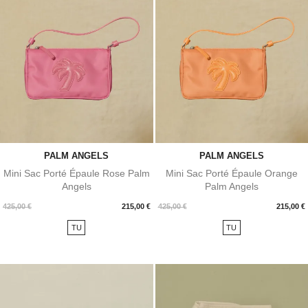
PALM ANGELS
PALM ANGELS
Mini Sac Porté Épaule Rose Palm
Mini Sac Porté Épaule Orange
Angels
Palm Angels
Prix
Prix
425,00 €
215,00 €
425,00 €
215,00 €
TU
TU