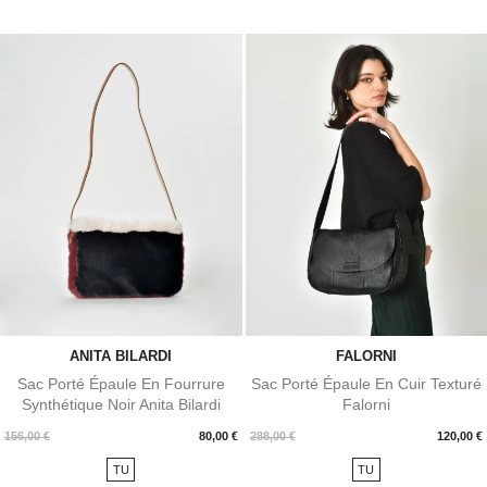
ANITA BILARDI
FALORNI
Sac Porté Épaule En Fourrure
Sac Porté Épaule En Cuir Texturé
Synthétique Noir Anita Bilardi
Falorni
Prix
Prix
156,00 €
80,00 €
288,00 €
120,00 €
TU
TU