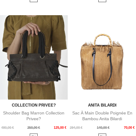
COLLECTION PRIVEE?
ANITA BILARDI
Shoulder Bag Marron Collection
Sac À Main Double Poignée En
Privee?
Bambou Anita Bilardi
Prix
Prix
Prix
Prix
480,00 €
250,00 €
125,00 €
294,00 €
140,00 €
70,00 €
de
de