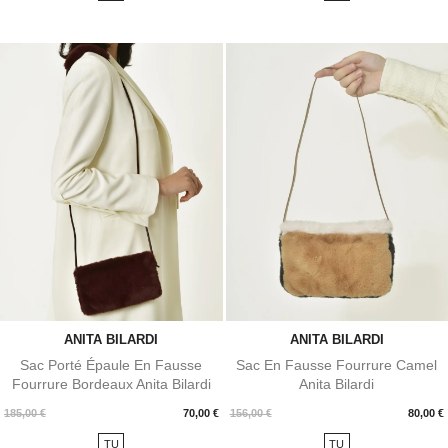
ANITA BILARDI
ANITA BILARDI
Sac Porté Épaule En Fausse
Sac En Fausse Fourrure Camel
Fourrure Bordeaux Anita Bilardi
Anita Bilardi
Prix
Prix
185,00 €
70,00 €
156,00 €
80,00 €
TU
TU