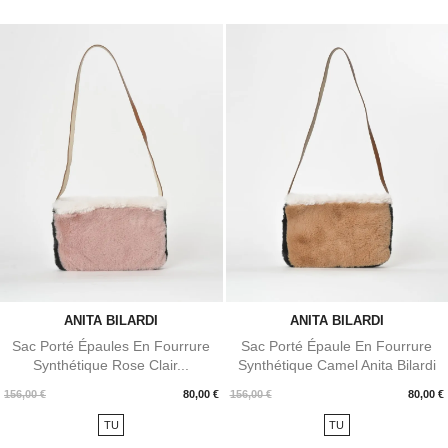
ANITA BILARDI
ANITA BILARDI
Sac Porté Épaules En Fourrure
Sac Porté Épaule En Fourrure
Synthétique Rose Clair...
Synthétique Camel Anita Bilardi
Prix
Prix
156,00 €
80,00 €
156,00 €
80,00 €
TU
TU