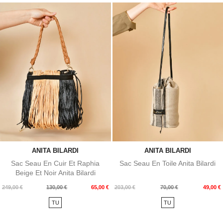
ANITA BILARDI
ANITA BILARDI
Sac Seau En Cuir Et Raphia
Sac Seau En Toile Anita Bilardi
Beige Et Noir Anita Bilardi
Prix
Prix
Prix
Prix
249,00 €
130,00 €
65,00 €
203,00 €
70,00 €
49,00 €
de
de
TU
TU
base
base