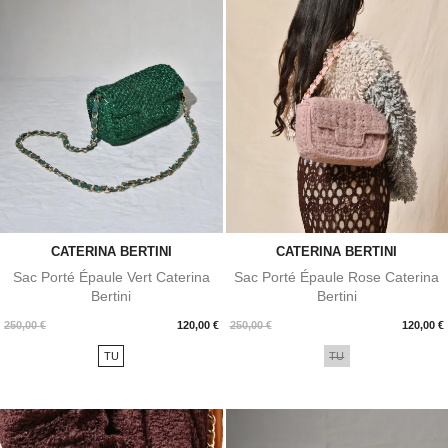
CATERINA BERTINI
CATERINA BERTINI
Sac Porté Épaule Vert Caterina
Sac Porté Épaule Rose Caterina
Bertini
Bertini
Prix
Prix
250,00 €
120,00 €
250,00 €
120,00 €
TU
TU