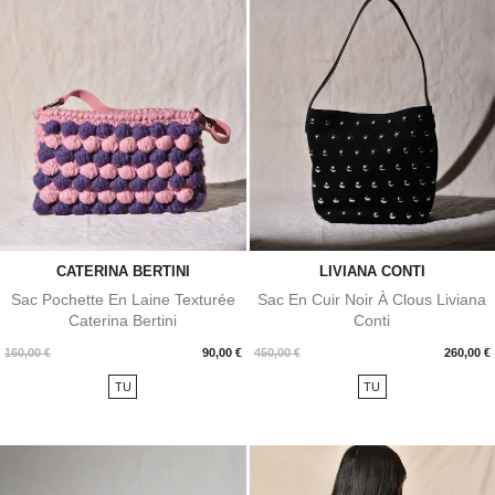
CATERINA BERTINI
LIVIANA CONTI
Sac Pochette En Laine Texturée
Sac En Cuir Noir À Clous Liviana
Caterina Bertini
Conti
Prix
Prix
160,00 €
90,00 €
450,00 €
260,00 €
TU
TU