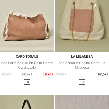
CARDITOSALE
LA MILANESA
Sac Porté Épaule En Daim Camel
Sac Sceau À Chaine Dorée La
Carditosale
Milanesa
Prix
Prix
Prix
450,00 €
250,00 €
125,00 €
375,00 €
150,00 €
de
TU
TU
base