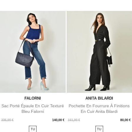
FALORNI
ANITA BILARDI
Sac Porté Épaule En Cuir Texturé
Pochette En Fourrure À Finitions
Bleu Falorni
En Cuir Anita Bilardi
Prix
Prix
336,00 €
140,00 €
161,00 €
80,00 €
TU
TU