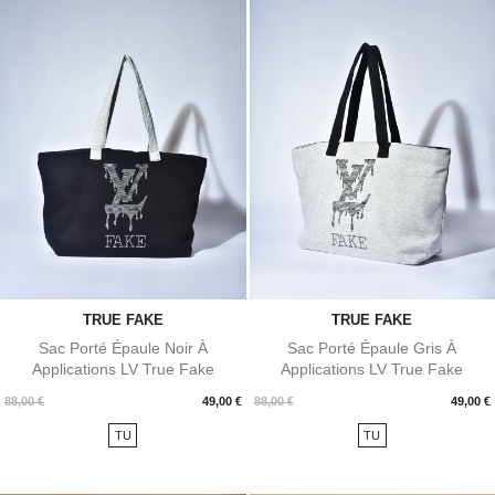
TRUE FAKE
TRUE FAKE
Sac Porté Épaule Noir À
Sac Porté Épaule Gris À
Applications LV True Fake
Applications LV True Fake
Prix
Prix
88,00 €
49,00 €
88,00 €
49,00 €
TU
TU