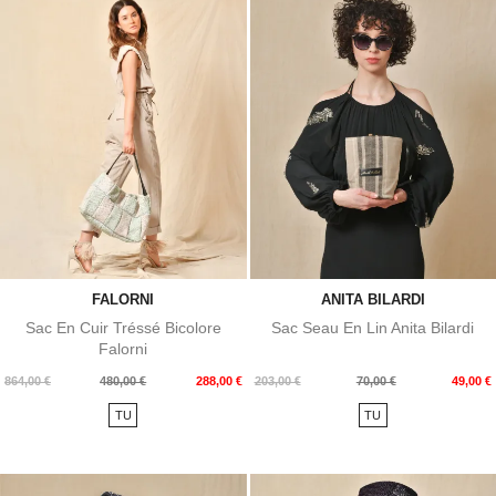
FALORNI
ANITA BILARDI
Sac En Cuir Tréssé Bicolore
Sac Seau En Lin Anita Bilardi
Falorni
Prix
Prix
Prix
Prix
864,00 €
480,00 €
288,00 €
203,00 €
70,00 €
49,00 €
de
de
TU
TU
base
base