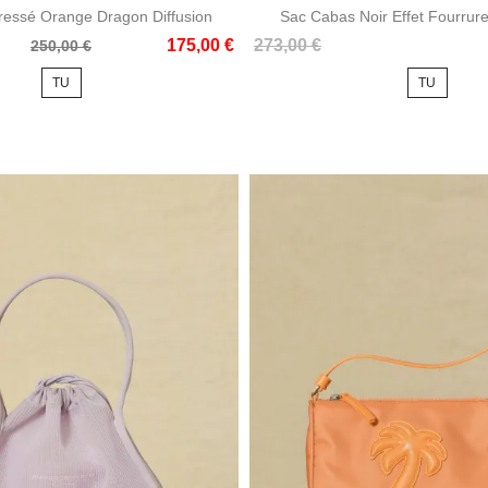
ressé Orange Dragon Diffusion
Sac Cabas Noir Effet Fourrure 
Prix
175,00 €
273,00 €
250,00 €
TU
TU