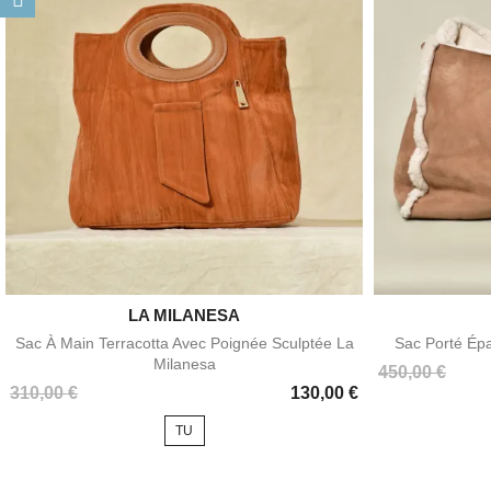

LA MILANESA
Aperçu rapide
Sac À Main Terracotta Avec Poignée Sculptée La
Sac Porté Ép
Milanesa
Prix
Prix
450,00 €
Prix
310,00 €
130,00 €
de
base
TU