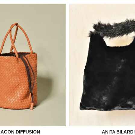
AGON DIFFUSION


ANITA BILARDI
Aperçu rapide
Aperçu rapid