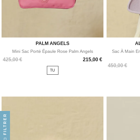

PALM ANGELS
A
Aperçu rapide
Mini Sac Porté Épaule Rose Palm Angels
Sac À Main En
Prix
425,00 €
215,00 €
Prix
450,00 €
TU
FILTRER