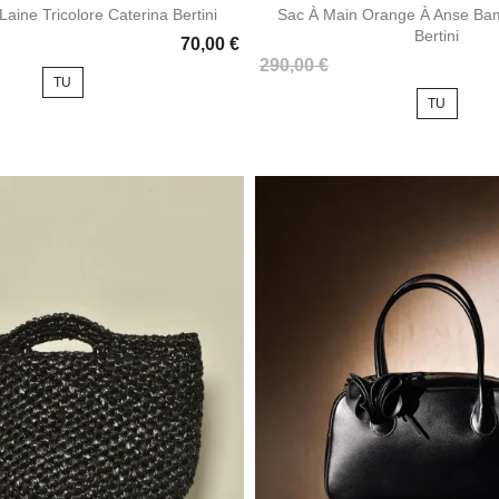
aine Tricolore Caterina Bertini
Sac À Main Orange À Anse Ba
Bertini
70,00 €
Prix
290,00 €
TU
TU