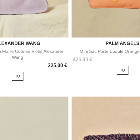
LEXANDER WANG


PALM ANGELS
Aperçu rapide
Aperçu rapid
 Maille Côtelée Violet Alexander
Mini Sac Porté Épaule Orange
Wang
Prix
425,00 €
225,00 €
TU
TU