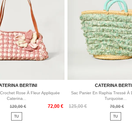
ATERINA BERTINI

CATERINA BERTI

Aperçu rapide
Aperçu rapid
 Crochet Rose À Fleur Appliquée
Sac Panier En Raphia Tressé À 
Caterina...
Turquoise...
Prix
Prix
72,00 €
125,00 €
120,00 €
70,00 €
de
TU
TU
base