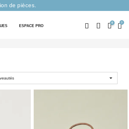
ion de pièces.
0
QUES
ESPACE PRO

veautés