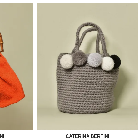
NI
CATERINA BERTINI

e
Aperçu rapide