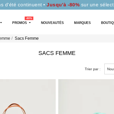
s d'été continuent •
Jusqu'à -80%
sur une sélect
-80%
PROMOS
NOUVEAUTÉS
MARQUES
BOUTI
Femme
Sacs Femme
SACS FEMME
Trier par :
Nou