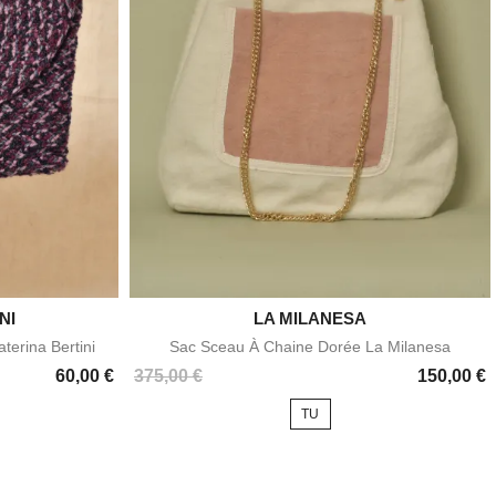
NI

LA MILANESA
e
Aperçu rapide
terina Bertini
Sac Sceau À Chaine Dorée La Milanesa
Prix
60,00 €
375,00 €
150,00 €
TU