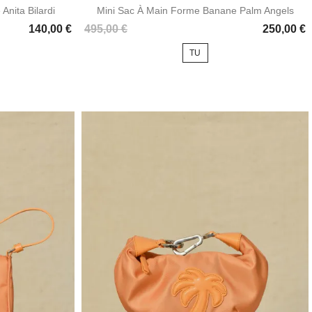
Anita Bilardi
Mini Sac À Main Forme Banane Palm Angels
Prix
140,00 €
495,00 €
250,00 €
TU