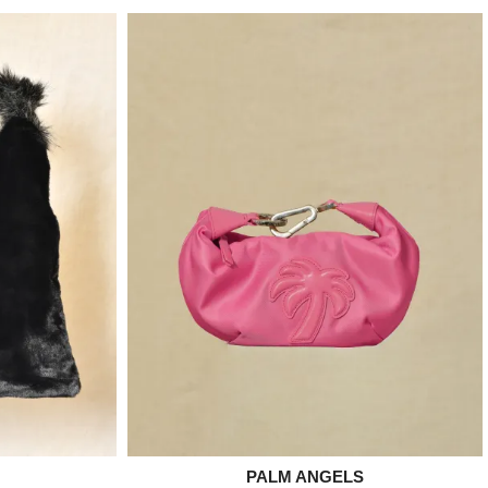

PALM ANGELS
e
Aperçu rapide