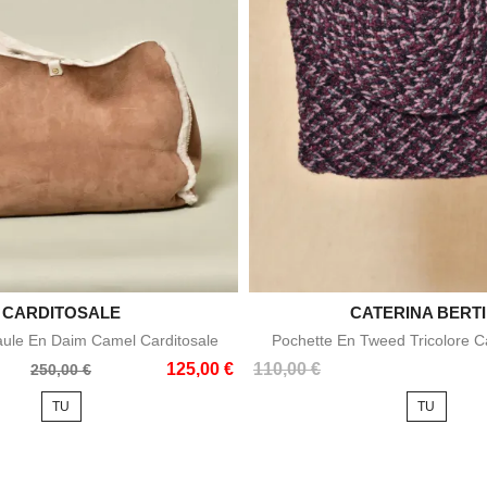

CARDITOSALE
CATERINA BERTI

Aperçu rapide
Aperçu rapid
aule En Daim Camel Carditosale
Pochette En Tweed Tricolore Ca
Prix
125,00 €
110,00 €
250,00 €
TU
TU