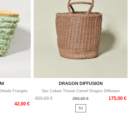
NI
DRAGON DIFFUSION

e
Aperçu rapide
Détails Frangés
Sac Cabas Tressé Camel Dragon Diffusion
Prix
Prix
450,00 €
175,00 €
250,00 €
42,00 €
de
TU
base