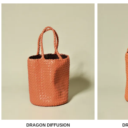
DRAGON DIFFUSION

DR
Aperçu rapide