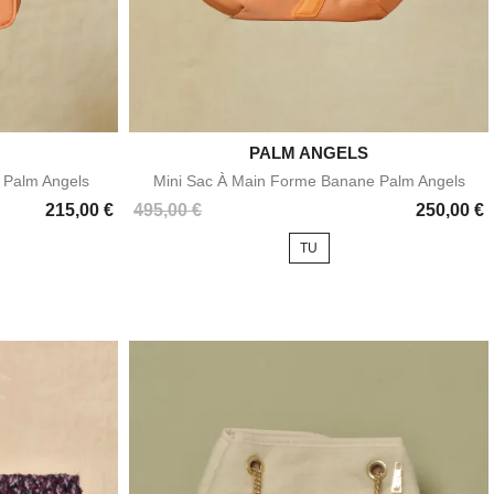

PALM ANGELS
e
Aperçu rapide
 Palm Angels
Mini Sac À Main Forme Banane Palm Angels
Prix
215,00 €
495,00 €
250,00 €
TU