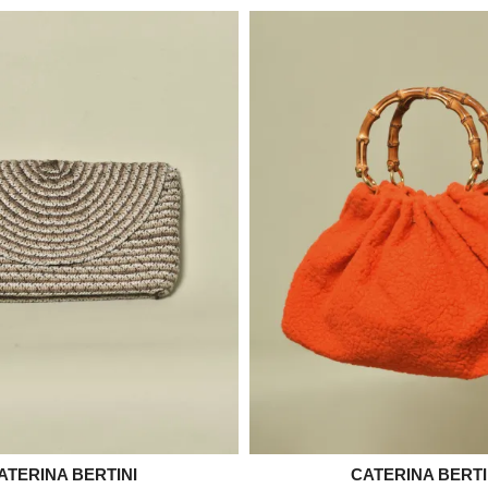
ATERINA BERTINI

CATERINA BERTI

Aperçu rapide
Aperçu rapid