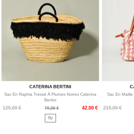
CATERINA BERTINI

C
Aperçu rapide
Sac En Raphia Tressé À Plumes Noires Caterina
Sac En Maille
Bertini
Prix
Prix
Prix
Prix
125,00 €
42,00 €
215,00 €
70,00 €
de
de
TU
base
base