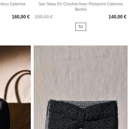
mbou Caterina
Sac Seau En Crochet Avec Pompons Caterina
Bertini
Prix
160,00 €
250,00 €
140,00 €
TU